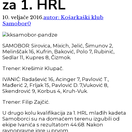
za 1. HRL
10. veljače 2016.
autor: Košarkaški klub
Samobor
0
SAMOBOR: Sirovica, Mixich, Jelić, Šimunov 2,
Melinščak 16, Kufrin, Baković, Polo 7, Rubinić,
Sedlar 11, Kupres 8, Čizmok.
Trener: Krešimir Klupač.
IVANIĆ: Radašević 16, Acinger 7, Pavlović T.,
Mađerić 2, Frljak 15, Pavlović D. 7,Vuković 8,
Skendrović 9, Korbus 4, Kruh-Vuk.
Trener: Filip Zajčić.
U drugo kolu kvalifikacija za 1. HRL mlađih kadeta
Samoborci su na domaćem terenu izgubili od
ekipe Ivanića s rezultatom 44:68. Nakon
ravnopravne igre u prvom