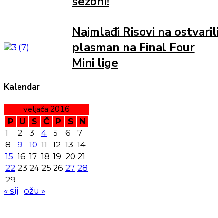
sezoni!
Najmlađi Risovi na ostvaril
plasman na Final Four
Mini lige
Kalendar
veljača 2016
P
U
S
Č
P
S
N
1
2
3
4
5
6
7
8
9
10
11
12
13
14
15
16
17
18
19
20
21
22
23
24
25
26
27
28
29
« sij
ožu »