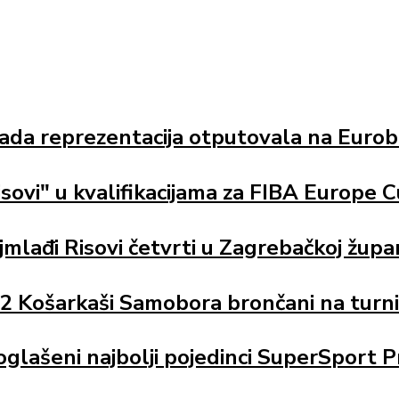
ada reprezentacija otputovala na Eurob
isovi" u kvalifikacijama za FIBA Europe C
jmlađi Risovi četvrti u Zagrebačkoj župan
2 Košarkaši Samobora brončani na turni
oglašeni najbolji pojedinci SuperSport P