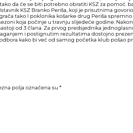
o da će se biti potrebno obratiti KSZ za pomoć. bar
edstavnik KSZ Branko Periša, koji je prisutnima govor
 Igrača tako I poklonika košarke drug Periša spremn
oni koja počinje u travnju slijedeće godine. Nakon d
 sastoji od 3 člana. Za prvog predsjednika jednoglasno
zalaganjem i postignutim rezultatima dostojno prezen
g odbora kako bi već od samog početka klub pošao 
ezna polja označena su *