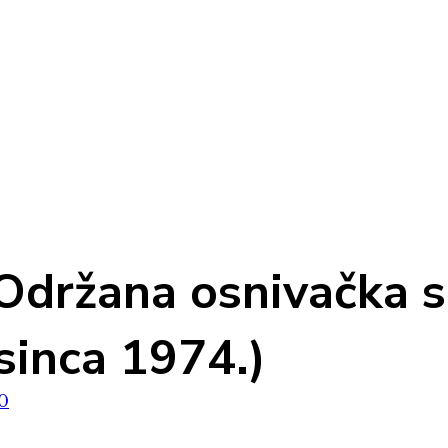
– Održana osnivačka 
sinca 1974.)
0