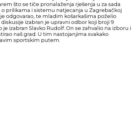
em što se tiče pronalaženja rješenja u za sada
io o prilikama i sistemu natjecanja u Zagrebačkoj
o je odgovarao, te mladim košarkašima poželio
iskusije izabran je upravni odbor koji broji 9
 je izabran Slavko Rudolf. On se zahvalio na izboru i
tirao naš grad. U tim nastojanjima svakako
pravim sportskim putem.