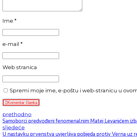
Ime *
e-mail *
Web stranica
Spremi moje ime, e-poštu i web-stranicu u ovo
Komentar članka
prethodno
Samoborci predvođeni fenomenalnim Matej Levanićem izbaci
sljedeće
U nastavku prvenstva uvjerljiva pobjeda protiv Verna uz 