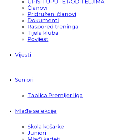
UPISI I UPUTE RODITELJIMA
Članovi
Pridruženi članovi
Dokumenti
Raspored treninga
Tijela kluba
Povijest
Vijesti
Seniori
Tablica Premijer liga
Mlađe selekcije
Škola košarke
Juniori
Mlađi kadeti