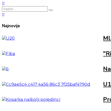
Najnovije
Ml
"R
Na
U1
Pr