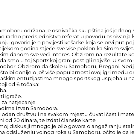
 Samoboru održana je osnivačka skupština još jednog
ano radno predsjedništvo referat u povodu osnivanja 
ju govorio je o povijesti košarke koja se prvi put po
oja tijekom godina stječe sve više poklonika Širom svije
vakim danom sve veći interes. Obzirom na rezultate k
 smo u toj Sportskoj grani postigli najviše. U svom 
mobor. Obzirom da škole u Samoboru, Bregani. Nedjel
a, što bi donijelo još više popularnosti ovoj igri m
kaškim entuzijastima mnogo sportskog uspjeha u nat
oji od 6 točaka:
ba.
i igrače.
 za natjecanje.
čadima Izvan Samobora.
ti odan društvu i na svakom mjestu čuvati čast i mate
ini od 20 dinara, te izdati članske karte.
 samoj diskusiji mnogo je bilo govora o angažiranju st
 na odsluženju vojnog roka u Samoboru, očito je da