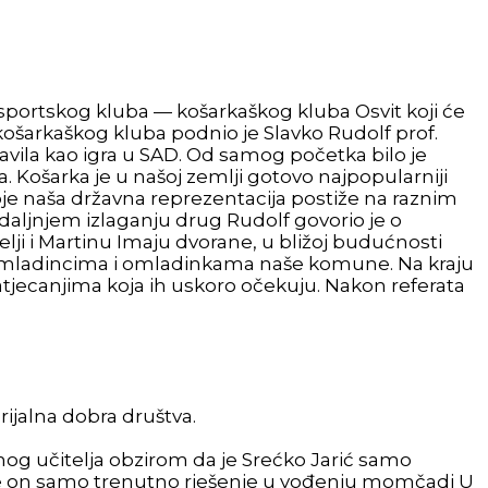
 sportskog kluba — košarkaškog kluba Osvit koji će
košarkaškog kluba podnio je Slavko Rudolf prof.
javila kao igra u SAD. Od samog početka bilo je
ta. Košarka je u našoj zemlji gotovo najpopularniji
oje naša državna reprezentacija postiže na raznim
daljnjem izlaganju drug Rudolf govorio je o
ji i Martinu Imaju dvorane, u bližoj budućnosti
eđu omladincima i omladinkama naše komune. Na kraju
jecanjima koja ih uskoro očekuju. Nakon referata
rijalna dobra društva.
alnog učitelja obzirom da je Srećko Jarić samo
 je on samo trenutno rješenje u vođenju momčadi U