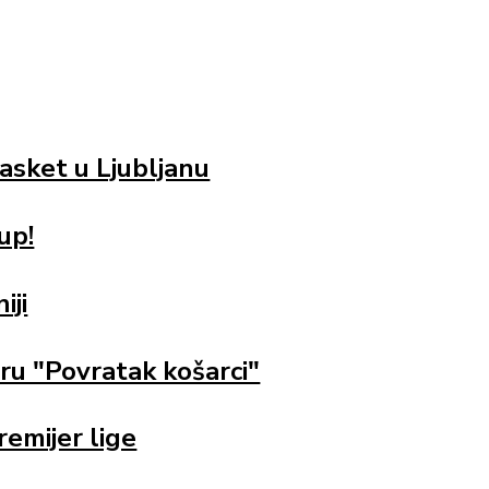
asket u Ljubljanu
up!
iji
ru "Povratak košarci"
remijer lige