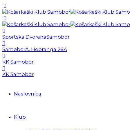
Sportska Dvorana
Samobor
Samobor
A. Hebranga 26A
KK Samobor
KK Samobor
Naslovnica
Klub