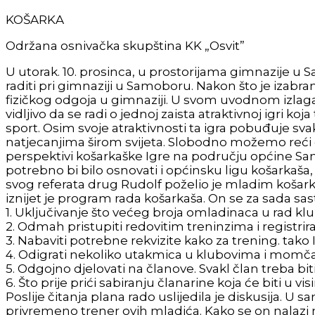
KOŠARKA
Održana osnivačka skupština KK „Osvit”
U utorak. 10. prosinca, u prostorijama gimnazije u
raditi pri gimnaziji u Samoboru. Nakon što je izabr
fizičkog odgoja u gimnaziji. U svom uvodnom izlagan
vidljivo da se radi o jednoj zaista atraktivnoj igri k
sport. Osim svoje atraktivnosti ta igra pobuđuje s
natjecanjima širom svijeta. Slobodno možemo reći da
perspektivi košarkaške Igre na području općine Sa
potrebno bi bilo osnovati i općinsku ligu košarkaš
svog referata drug Rudolf poželio je mladim košar
iznijet je program rada košarkaša. On se za sada sast
1. Uključivanje što većeg broja omladinaca u rad klu
2. Odmah pristupiti redovitim treninzima i registrirat
3. Nabaviti potrebne rekvizite kako za trening. tako I
4. Odigrati nekoliko utakmica u klubovima i mom
5. Odgojno djelovati na članove. Svakl član treba bi
6. Što prije prići sabiranju članarine koja će biti u vis
Poslije čitanja plana rado uslijedila je diskusija. U
privremeno trener ovih mladića. Kako se on nalazi