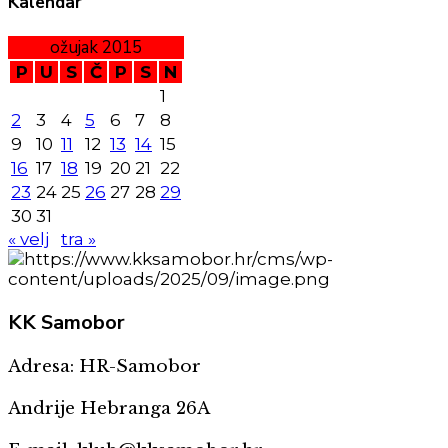
Kalendar
ožujak 2015
P
U
S
Č
P
S
N
1
2
3
4
5
6
7
8
9
10
11
12
13
14
15
16
17
18
19
20
21
22
23
24
25
26
27
28
29
30
31
« velj
tra »
KK
Samobor
Adresa: HR-Samobor
Andrije Hebranga 26A