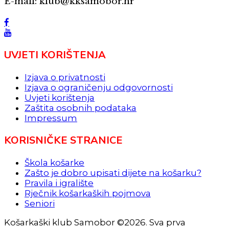
E-mail: klub@kksamobor.hr
UVJETI KORIŠTENJA
Izjava o privatnosti
Izjava o ograničenju odgovornosti
Uvjeti korištenja
Zaštita osobnih podataka
Impressum
KORISNIČKE STRANICE
Škola košarke
Zašto je dobro upisati dijete na košarku?
Pravila i igralište
Rječnik košarkaških pojmova
Seniori
Košarkaški klub Samobor ©2026. Sva prva