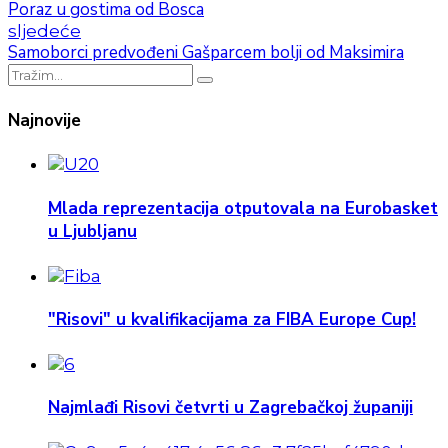
Poraz u gostima od Bosca
sljedeće
Samoborci predvođeni Gašparcem bolji od Maksimira
Najnovije
Mlada reprezentacija otputovala na Eurobasket
u Ljubljanu
"Risovi" u kvalifikacijama za FIBA Europe Cup!
Najmlađi Risovi četvrti u Zagrebačkoj županiji