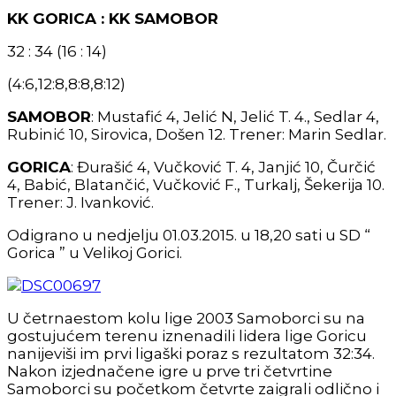
KK GORICA : KK SAMOBOR
32 : 34 (16 : 14)
(4:6,12:8,8:8,8:12)
SAMOBOR
: Mustafić 4, Jelić N, Jelić T. 4., Sedlar 4,
Rubinić 10, Sirovica, Došen 12. Trener: Marin Sedlar.
GORICA
: Đurašić 4, Vučković T. 4, Janjić 10, Čurčić
4, Babić, Blatančić, Vučković F., Turkalj, Šekerija 10.
Trener: J. Ivanković.
Odigrano u nedjelju 01.03.2015. u 18,20 sati u SD “
Gorica ” u Velikoj Gorici.
U četrnaestom kolu lige 2003 Samoborci su na
gostujućem terenu iznenadili lidera lige Goricu
nanijeviši im prvi ligaški poraz s rezultatom 32:34.
Nakon izjednačene igre u prve tri četvrtine
Samoborci su početkom četvrte zaigrali odlično i