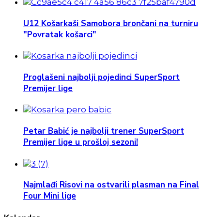
U12 Košarkaši Samobora brončani na turniru
"Povratak košarci"
Proglašeni najbolji pojedinci SuperSport
Premijer lige
Petar Babić je najbolji trener SuperSport
Premijer lige u prošloj sezoni!
Najmlađi Risovi na ostvarili plasman na Final
Four Mini lige