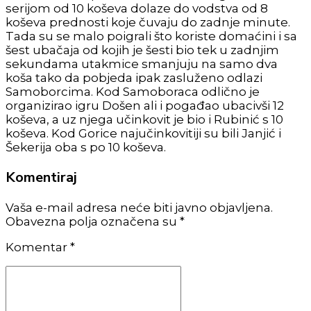
serijom od 10 koševa dolaze do vodstva od 8
koševa prednosti koje čuvaju do zadnje minute.
Tada su se malo poigrali što koriste domaćini i sa
šest ubačaja od kojih je šesti bio tek u zadnjim
sekundama utakmice smanjuju na samo dva
koša tako da pobjeda ipak zasluženo odlazi
Samoborcima. Kod Samoboraca odlično je
organizirao igru Došen ali i pogađao ubacivši 12
koševa, a uz njega učinkovit je bio i Rubinić s 10
koševa. Kod Gorice najučinkovitiji su bili Janjić i
Šekerija oba s po 10 koševa.
Komentiraj
Vaša e-mail adresa neće biti javno objavljena.
Obavezna polja označena su *
Komentar
*