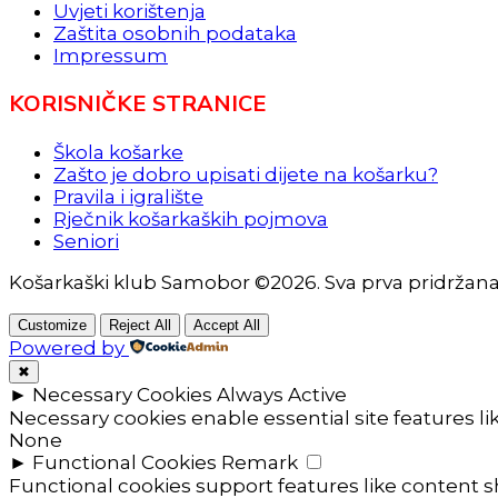
Uvjeti korištenja
Zaštita osobnih podataka
Impressum
KORISNIČKE STRANICE
Škola košarke
Zašto je dobro upisati dijete na košarku?
Pravila i igralište
Rječnik košarkaških pojmova
Seniori
Košarkaški klub Samobor ©2026. Sva prva pridržan
Customize
Reject All
Accept All
Powered by
✖
►
Necessary Cookies
Always Active
Necessary cookies enable essential site features l
None
►
Functional Cookies
Remark
Functional cookies support features like content sh