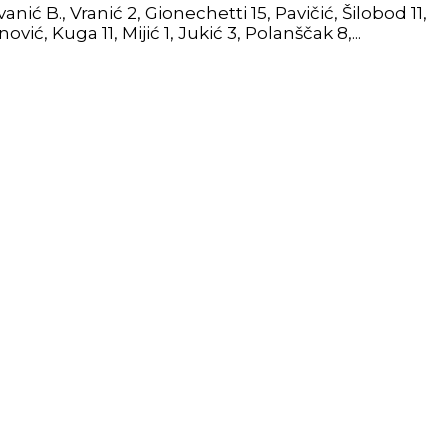
ić B., Vranić 2, Gionechetti 15, Pavičić, Šilobod 11,
ić, Kuga 11, Mijić 1, Jukić 3, Polanščak 8,...