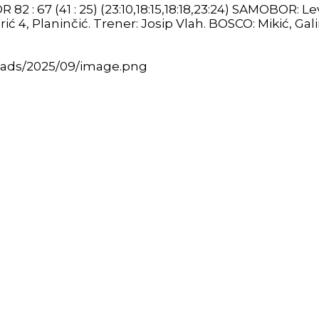
: 67 (41 : 25) (23:10,18:15,18:18,23:24) SAMOBOR: Levan
ć 4, Planinčić. Trener: Josip Vlah. BOSCO: Mikić, Galinov