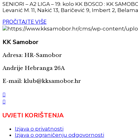
SENIORI – A2 LIGA – 19. kolo KK BOSCO : KK SAMOBOR 82 
Levanić M. 11, Nakić 13, Baričević 9, Imbert 2, Belamari
PROČITAJTE VIŠE
KK
Samobor
Adresa: HR-Samobor
Andrije Hebranga 26A
E-mail: klub@kksamobor.hr
UVJETI KORIŠTENJA
Izjava o privatnosti
Izjava o ograničenju odgovornosti