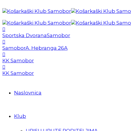
Sportska Dvorana
Samobor
Samobor
A. Hebranga 26A
KK Samobor
KK Samobor
Naslovnica
Klub
UPISI I UPUTE RODITELJIMA