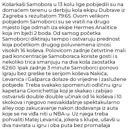
Košarkaši Samobora u 13 kolu lige pobijedili su na
domaćem terenu u derbiju kola ekipu Dubrave iz
Zagreba s rezultatom 79:65. Ovom velikom
pobjedom Samoborci su se vratili na drugo
mjesto lige odmah iza ekipe Hermes Analitice
koja im bježi 2 boda. Od samog početka
Samoborci diktiraju tempo i ostvaruju prednost
koja početkom drugog poluvremena iznosi
visokih 16 koševa. Polovicom zadnje četvrtine mali
pad koncentracije Samoboraca koriste gosti i s
nekoliko trica smanjuju na dva koša zaostatka
62:60. Ipak zadnje 3 minute Samoborci ponovo
igraju bez greške te serijom koševa Nakića,
Levanića i Gašparca dolaze do vrijedne i zaslužene
pobjede. Treba svakako spomenuti odličnu igru
kapetana Gionichettija koji je skakao i zabijao
ostvarivši double double učinak od 14 koševa i 10
skokova i njegovo nesvakidašnje spektakularno
alley oop zakucavanje nakon dodavanja iz auta
koje se ne viđa niti u NBA-u. Uz njega treba
pohvaliti Matej Levanića, jokera s klupe, ušavši u
dva navrata u igru i oba puta bez promašaja