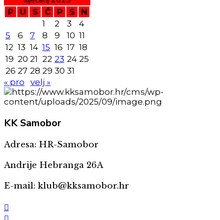
P
U
S
Č
P
S
N
1
2
3
4
5
6
7
8
9
10
11
12
13
14
15
16
17
18
19
20
21
22
23
24
25
26
27
28
29
30
31
« pro
velj »
KK
Samobor
Adresa: HR-Samobor
Andrije Hebranga 26A
E-mail: klub@kksamobor.hr