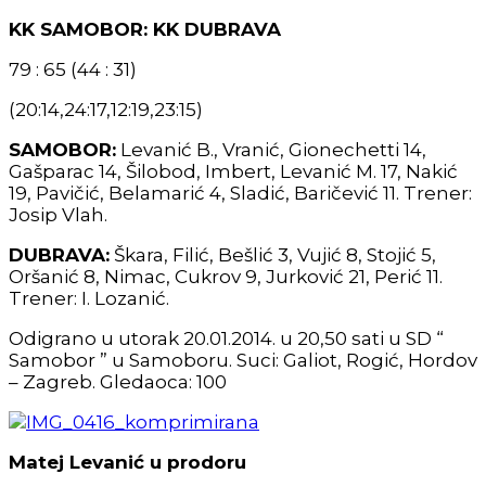
KK SAMOBOR: KK DUBRAVA
79 : 65 (44 : 31)
(20:14,24:17,12:19,23:15)
SAMOBOR:
Levanić B., Vranić, Gionechetti 14,
Gašparac 14, Šilobod, Imbert, Levanić M. 17, Nakić
19, Pavičić, Belamarić 4, Sladić, Baričević 11. Trener:
Josip Vlah.
DUBRAVA:
Škara, Filić, Bešlić 3, Vujić 8, Stojić 5,
Oršanić 8, Nimac, Cukrov 9, Jurković 21, Perić 11.
Trener: I. Lozanić.
Odigrano u utorak 20.01.2014. u 20,50 sati u SD “
Samobor ” u Samoboru. Suci: Galiot, Rogić, Hordov
– Zagreb. Gledaoca: 100
Matej Levanić u prodoru