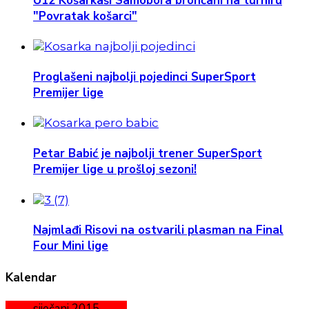
U12 Košarkaši Samobora brončani na turniru
"Povratak košarci"
Proglašeni najbolji pojedinci SuperSport
Premijer lige
Petar Babić je najbolji trener SuperSport
Premijer lige u prošloj sezoni!
Najmlađi Risovi na ostvarili plasman na Final
Four Mini lige
Kalendar
siječanj 2015