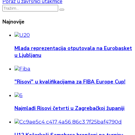
Poraz u završnici utakmice
Najnovije
Mlada reprezentacija otputovala na Eurobasket
u Ljubljanu
"Risovi" u kvalifikacijama za FIBA Europe Cup!
Najmlađi Risovi četvrti u Zagrebačkoj županiji