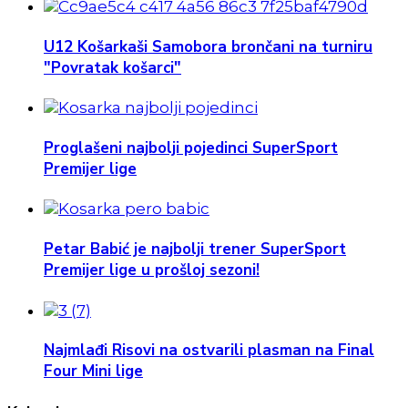
U12 Košarkaši Samobora brončani na turniru
"Povratak košarci"
Proglašeni najbolji pojedinci SuperSport
Premijer lige
Petar Babić je najbolji trener SuperSport
Premijer lige u prošloj sezoni!
Najmlađi Risovi na ostvarili plasman na Final
Four Mini lige