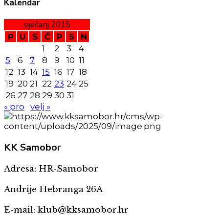
Kalendar
siječanj 2015
P
U
S
Č
P
S
N
1
2
3
4
5
6
7
8
9
10
11
12
13
14
15
16
17
18
19
20
21
22
23
24
25
26
27
28
29
30
31
« pro
velj »
KK
Samobor
Adresa: HR-Samobor
Andrije Hebranga 26A
E-mail: klub@kksamobor.hr