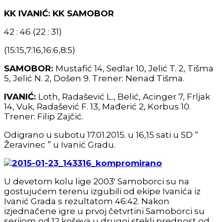
KK IVANIĆ: KK SAMOBOR
42 : 46 (22 : 31)
(15:15,7:16,16:6,8:5)
SAMOBOR:
Mustafić 14, Sedlar 10, Jelić T. 2, Tišma
5, Jelić N. 2, Došen 9. Trener: Nenad Tišma.
IVANIĆ:
Loth, Radašević L., Belić, Acinger 7, Frljak
14, Vuk, Radašević F. 13, Mađerić 2, Korbus 10.
Trener: Filip Zajčić.
Odigrano u subotu 17.01.2015. u 16,15 sati u SD “
Žeravinec ” u Ivanić Gradu.
U devetom kolu lige 2003′ Samoborci su na
gostujućem terenu izgubili od ekipe Ivanića iz
Ivanić Grada s rezultatom 46:42. Nakon
izjednačene igre u prvoj četvrtini Samoborci su
serijom od 12 koševa u drugoj stekli prednost od