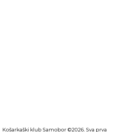
Izjava o privatnosti
Izjava o ograničenju odgovornosti
Uvjeti korištenja
Zaštita osobnih podataka
Impressum
KORISNIČKE STRANICE
Škola košarke
Zašto je dobro upisati dijete na košarku?
Pravila i igralište
Rječnik košarkaških pojmova
Seniori
Košarkaški klub Samobor ©2026. Sva prva