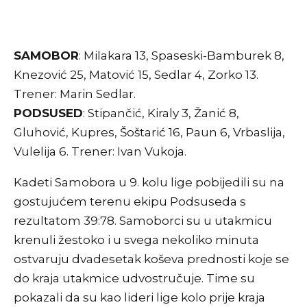
SAMOBOR
: Milakara 13, Spaseski-Bamburek 8,
Knezović 25, Matović 15, Sedlar 4, Zorko 13.
Trener: Marin Sedlar.
PODSUSED
: Stipančić, Kiraly 3, Žanić 8,
Gluhović, Kupres, Šoštarić 16, Paun 6, Vrbaslija,
Vulelija 6. Trener: Ivan Vukoja.
Kadeti Samobora u 9. kolu lige pobijedili su na
gostujućem terenu ekipu Podsuseda s
rezultatom 39:78. Samoborci su u utakmicu
krenuli žestoko i u svega nekoliko minuta
ostvaruju dvadesetak koševa prednosti koje se
do kraja utakmice udvostručuje. Time su
pokazali da su kao lideri lige kolo prije kraja