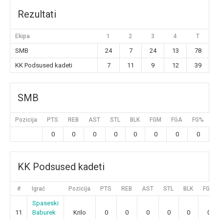
Rezultati
Ekipa
1
2
3
4
T
SMB
24
7
24
13
78
KK Podsused kadeti
7
11
9
12
39
SMB
Pozicija
PTS
REB
AST
STL
BLK
FGM
FGA
FG%
3
0
0
0
0
0
0
0
0
KK Podsused kadeti
#
Igrač
Pozicija
PTS
REB
AST
STL
BLK
FGM
Spaseski
11
Baburek
Krilo
0
0
0
0
0
0