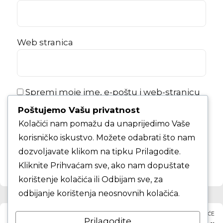
Web stranica
Spremi moje ime, e-poštu i web-stranicu
u ovom internet pregledniku za sljedeći
Poštujemo Vašu privatnost
put kada budem komentirao.
Kolačići nam pomažu da unaprijedimo Vaše
korisničko iskustvo. Možete odabrati što nam
KOMENTAR ČLANKA
dozvoljavate klikom na tipku Prilagodite.
Kliknite Prihvaćam sve, ako nam dopuštate
korištenje kolačića ili Odbijam sve, za
odbijanje korištenja neosnovnih kolačića.
PRETHODNO
SLJEDEĆE
Prilagodite