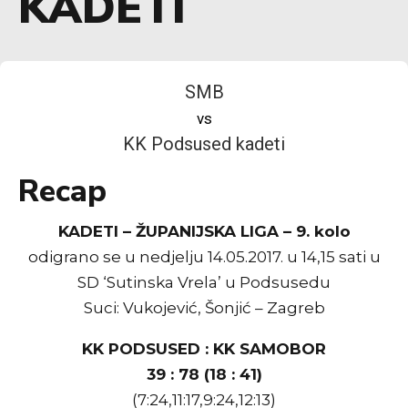
KADETI
SMB
vs
KK Podsused kadeti
Recap
KADETI – ŽUPANIJSKA LIGA – 9. kolo
odigrano se u nedjelju 14.05.2017. u 14,15 sati u
SD ‘Sutinska Vrela’ u Podsusedu
Suci: Vukojević, Šonjić – Zagreb
KK PODSUSED : KK SAMOBOR
39 : 78 (18 : 41)
(7:24,11:17,9:24,12:13)