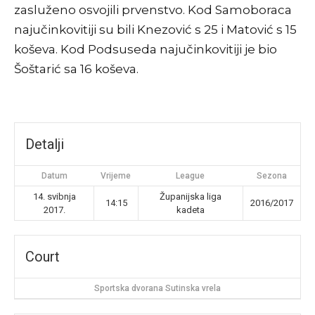
zasluženo osvojili prvenstvo. Kod Samoboraca
najučinkovitiji su bili Knezović s 25 i Matović s 15
koševa. Kod Podsuseda najučinkovitiji je bio
Šoštarić sa 16 koševa.
Detalji
Datum
Vrijeme
League
Sezona
14. svibnja
Županijska liga
14:15
2016/2017
2017.
kadeta
Court
Sportska dvorana Sutinska vrela