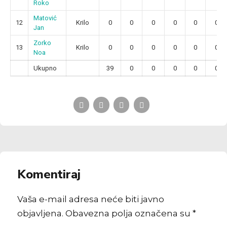
Roko
Matović
12
Krilo
0
0
0
0
0
0
Jan
Zorko
13
Krilo
0
0
0
0
0
0
Noa
Ukupno
39
0
0
0
0
0
Komentiraj
Vaša e-mail adresa neće biti javno
objavljena. Obavezna polja označena su *