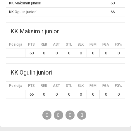
KK Maksimir juniori
60
KK Ogulin juniori
66
KK Maksimir juniori
Pozicija
PTS
REB
AST
STL
BLK
FGM
FGA
FG%
3
60
0
0
0
0
0
0
0
KK Ogulin juniori
Pozicija
PTS
REB
AST
STL
BLK
FGM
FGA
FG%
3
66
0
0
0
0
0
0
0