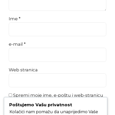
Ime *
e-mail *
Web stranica
Spremi moje ime, e-poštu i web-stranicu
u ovom internet pregledniku za sljedeći
Poštujemo Vašu privatnost
put kada budem komentirao.
Kolačići nam pomažu da unaprijedimo Vaše