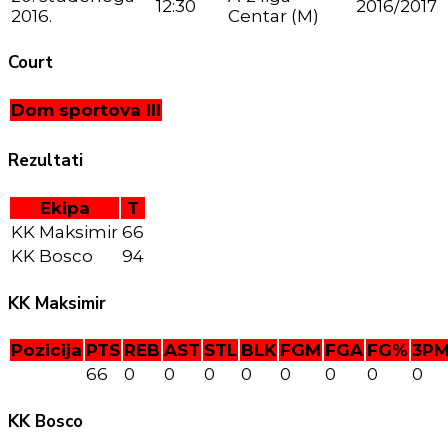
12:30
2016/2017
2016.
Centar (M)
Court
Dom sportova III
Rezultati
Ekipa
T
KK Maksimir
66
KK Bosco
94
KK Maksimir
Pozicija
PTS
REB
AST
STL
BLK
FGM
FGA
FG%
3P
66
0
0
0
0
0
0
0
0
KK Bosco