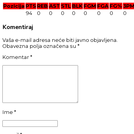
Pozicija
PTS
REB
AST
STL
BLK
FGM
FGA
FG%
3P
94
0
0
0
0
0
0
0
0
Komentiraj
Vaša e-mail adresa neće biti javno objavljena.
Obavezna polja označena su *
Komentar
*
Ime *