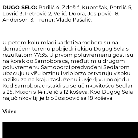
DUGO SELO:
Barilić 4, Zdešić, Kuprešak, Petrlić 5,
Lovrić 3, Petrović 2, Velić, Dobra, Josipović 18,
Anderson 3. Trener: Vlado Pašalić.
U petom kolu mlađi kadeti Samobora su na
domaćem terenu pobijedili ekipu Dugog Sela s
rezultatom 77:35. U prvom poluvremenu gosti su
na korak do Samoboraca, međutim u drugom
poluvremenu Samoborci predvođeni Sedlarom
ubacuju u višu brzinu i vrlo brzo ostvaruju visoku
razliku za na kraju zasluženu i uvjerljivu pobjedu.
Kod Samoborac istakli su se učinkovitošću Sedlar
s 25, Mixich s 14 i Jelić s 12 koševa. Kod Dugog Sela
najučinkovitiji je bio Josipović sa 18 koševa.
Video