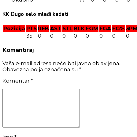
KK Dugo selo mlađi kadeti
Pozicija
PTS
REB
AST
STL
BLK
FGM
FGA
FG%
3P
35
0
0
0
0
0
0
0
0
Komentiraj
Vaša e-mail adresa neće biti javno objavljena.
Obavezna polja označena su *
Komentar
*