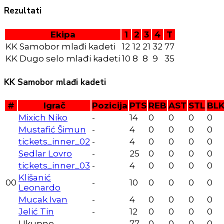
Rezultati
Ekipa
1
2
3
4
T
KK Samobor mlađi kadeti
12
12
21
32
77
KK Dugo selo mlađi kadeti
10
8
8
9
35
KK Samobor mlađi kadeti
#
Igrač
Pozicija
PTS
REB
AST
STL
BL
Mixich Niko
-
14
0
0
0
0
Mustafić Šimun
-
4
0
0
0
0
tickets_inner_02
-
4
0
0
0
0
Sedlar Lovro
-
25
0
0
0
0
tickets_inner_03
-
4
0
0
0
0
Klišanić
00
-
10
0
0
0
0
Leonardo
Mucak Ivan
-
4
0
0
0
0
Jelić Tin
-
12
0
0
0
0
Ukupno
77
0
0
0
0