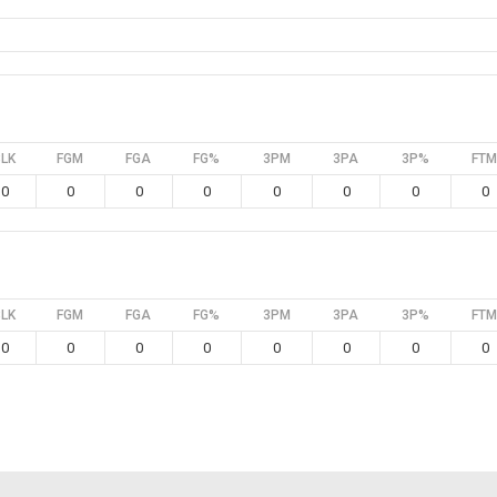
BLK
FGM
FGA
FG%
3PM
3PA
3P%
FTM
0
0
0
0
0
0
0
0
BLK
FGM
FGA
FG%
3PM
3PA
3P%
FTM
0
0
0
0
0
0
0
0