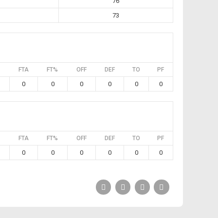
76
73
FTA
FT%
OFF
DEF
TO
PF
0
0
0
0
0
0
FTA
FT%
OFF
DEF
TO
PF
0
0
0
0
0
0