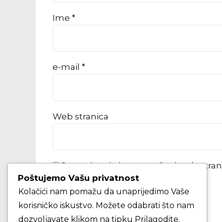
Ime *
e-mail *
Web stranica
Spremi moje ime, e-poštu i web-stra
Poštujemo Vašu privatnost
Kolačići nam pomažu da unaprijedimo Vaše
KOMENTAR ČLANKA
korisničko iskustvo. Možete odabrati što nam
dozvoljavate klikom na tipku Prilagodite.