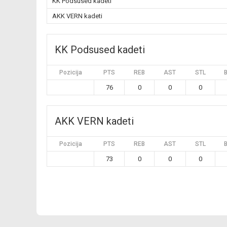
KK Podsused kadeti
AKK VERN kadeti
KK Podsused kadeti
Pozicija
PTS
REB
AST
STL
76
0
0
0
AKK VERN kadeti
Pozicija
PTS
REB
AST
STL
73
0
0
0