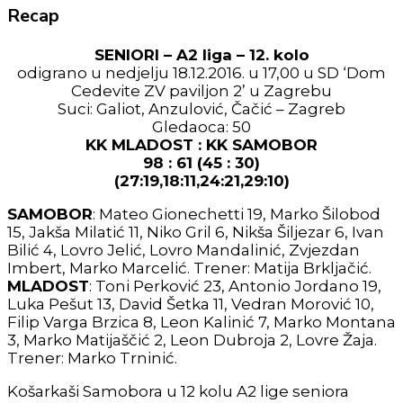
Recap
SENIORI – A2 liga – 12. kolo
odigrano u nedjelju 18.12.2016. u 17,00 u SD ‘Dom
Cedevite ZV paviljon 2’ u Zagrebu
Suci: Galiot, Anzulović, Čačić – Zagreb
Gledaoca: 50
KK MLADOST : KK SAMOBOR
98 : 61 (45 : 30)
(27:19,18:11,24:21,29:10)
SAMOBOR
: Mateo Gionechetti 19, Marko Šilobod
15, Jakša Milatić 11, Niko Gril 6, Nikša Šiljezar 6, Ivan
Bilić 4, Lovro Jelić, Lovro Mandalinić, Zvjezdan
Imbert, Marko Marcelić. Trener: Matija Brkljačić.
MLADOST
: Toni Perković 23, Antonio Jordano 19,
Luka Pešut 13, David Šetka 11, Vedran Morović 10,
Filip Varga Brzica 8, Leon Kalinić 7, Marko Montana
3, Marko Matijaščić 2, Leon Dubroja 2, Lovre Žaja.
Trener: Marko Trninić.
Košarkaši Samobora u 12 kolu A2 lige seniora