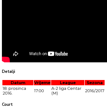
Detalji
Datum
Vrijeme
League
Sezona
18. prosinca
A-2 liga Centar
17:00
2016/2017
2016.
(M)
Court