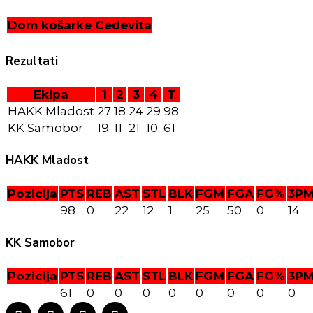
Dom košarke Cedevita
Rezultati
Ekipa
1
2
3
4
T
HAKK Mladost
27
18
24
29
98
KK Samobor
19
11
21
10
61
HAKK Mladost
Pozicija
PTS
REB
AST
STL
BLK
FGM
FGA
FG%
3P
98
0
22
12
1
25
50
0
14
KK Samobor
Pozicija
PTS
REB
AST
STL
BLK
FGM
FGA
FG%
3P
61
0
0
0
0
0
0
0
0