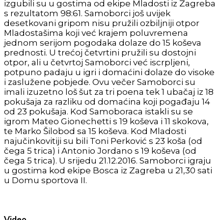
izgubili su u gostima od ekipe Mladosti iz Zagreba
s rezultatom 98:61. Samoborci još uvijek
desetkovani gripom nisu pružili ozbiljniji otpor
Mladostašima koji već krajem poluvremena
jednom serijom pogodaka dolaze do 15 koševa
prednosti. U trećoj četvrtini pružili su dostojni
otpor, ali u četvrtoj Samoborci već iscrpljeni,
potpuno padaju u igri i domaćini dolaze do visoke
i zaslužene pobjede. Ovu večer Samoborci su
imali izuzetno loš šut za tri poena tek 1 ubačaj iz 18
pokušaja za razliku od domaćina koji pogađaju 14
od 23 pokušaja. Kod Samoboraca istakli su se
igrom Mateo Gionechetti s 19 koševa i 11 skokova,
te Marko Šilobod sa 15 koševa. Kod Mladosti
najučinkovitiji su bili Toni Perković s 23 koša (od
čega 5 trica) i Antonio Jordano s 19 koševa (od
čega 5 trica). U srijedu 21.12.2016. Samoborci igraju
u gostima kod ekipe Bosca iz Zagreba u 21,30 sati
u Domu sportova II.
Video