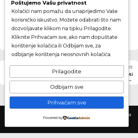
u ovom internet pregledniku za sljedeći
Poštujemo Vašu privatnost
put kada budem komentirao.
Kolačići nam pomažu da unaprijedimo Vaše
korisničko iskustvo. Možete odabrati što nam
KOMENTAR ČLANKA
dozvoljavate klikom na tipku Prilagodite.
Kliknite Prihvaćam sve, ako nam dopuštate
korištenje kolačića ili Odbijam sve, za
odbijanje korištenja neosnovnih kolačića.
PRETHODNO
SLJEDEĆE
Prilagodite
ŽKK Karlovac
KK Velgor mlađi kadeti
kadetkinje — KK
protiv KK Samobor
Samobor kadetkinje
mlađi kadeti
Odbijam sve
Prihvaćam sve
Košarkaški klub Samobor ©2026. Sva prva pridržana
Powered by