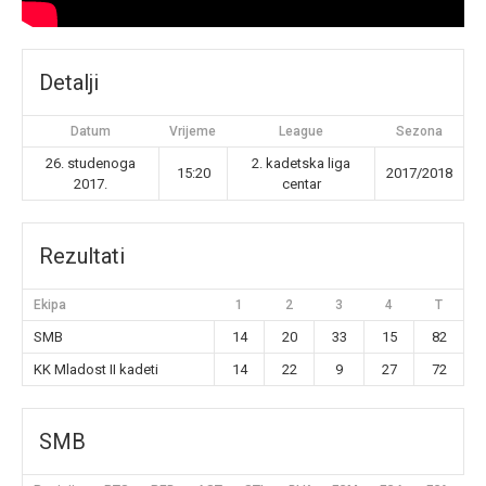
Detalji
Datum
Vrijeme
League
Sezona
26. studenoga
2. kadetska liga
15:20
2017/2018
2017.
centar
Rezultati
Ekipa
1
2
3
4
T
SMB
14
20
33
15
82
KK Mladost II kadeti
14
22
9
27
72
SMB