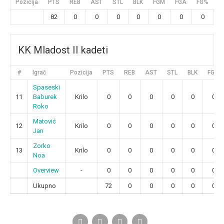
Pozicija
PTS
REB
AST
STL
BLK
FGM
FGA
FG%
3
82
0
0
0
0
0
0
0
KK Mladost II kadeti
#
Igrač
Pozicija
PTS
REB
AST
STL
BLK
FGM
Spaseski
11
Baburek
Krilo
0
0
0
0
0
0
Roko
Matović
12
Krilo
0
0
0
0
0
0
Jan
Zorko
13
Krilo
0
0
0
0
0
0
Noa
Overview
-
0
0
0
0
0
0
Ukupno
72
0
0
0
0
0