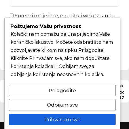
Spremi moje ime, e-poštu i web-stranicu
u ovom internet pregledniku za sljedeći
Poštujemo Vašu privatnost
put kada budem komentirao.
Kolačići nam pomažu da unaprijedimo Vaše
korisničko iskustvo. Možete odabrati što nam
KOMENTAR ČLANKA
dozvoljavate klikom na tipku Prilagodite.
Kliknite Prihvaćam sve, ako nam dopuštate
korištenje kolačića ili Odbijam sve, za
odbijanje korištenja neosnovnih kolačića.
PRETHODNO
SLJEDEĆE
Prilagodite
KK Maksimir protiv KK
KK Zapad — KK
Agens Univers
Zrinjevac 1937
Odbijam sve
Prihvaćam sve