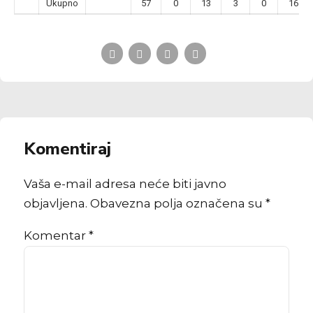
Ukupno
57
0
13
3
0
16
Komentiraj
Vaša e-mail adresa neće biti javno
objavljena. Obavezna polja označena su *
Komentar
*