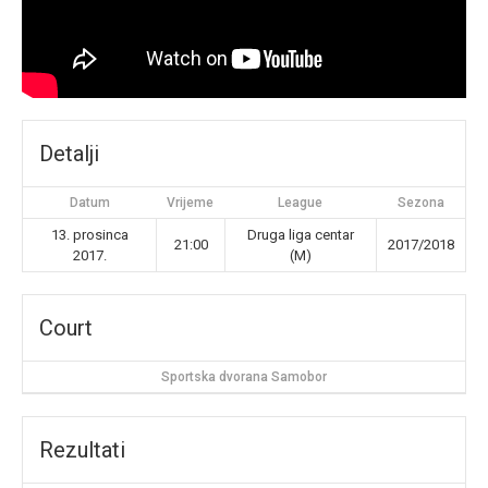
Detalji
Datum
Vrijeme
League
Sezona
13. prosinca
Druga liga centar
21:00
2017/2018
2017.
(M)
Court
Sportska dvorana Samobor
Rezultati