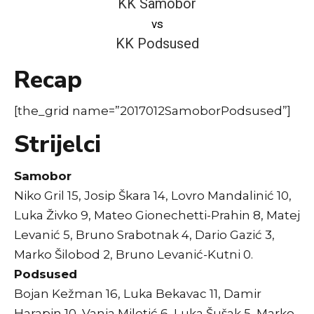
KK Samobor
vs
KK Podsused
Recap
[the_grid name=”2017012SamoborPodsused”]
Strijelci
Samobor
Niko Gril 15, Josip Škara 14, Lovro Mandalinić 10,
Luka Živko 9, Mateo Gionechetti-Prahin 8, Matej
Levanić 5, Bruno Srabotnak 4, Dario Gazić 3,
Marko Šilobod 2, Bruno Levanić-Kutni 0.
Podsused
Bojan Kežman 16, Luka Bekavac 11, Damir
Harapin 10, Vanja Miletić 6, Luka Šušak 5, Marko