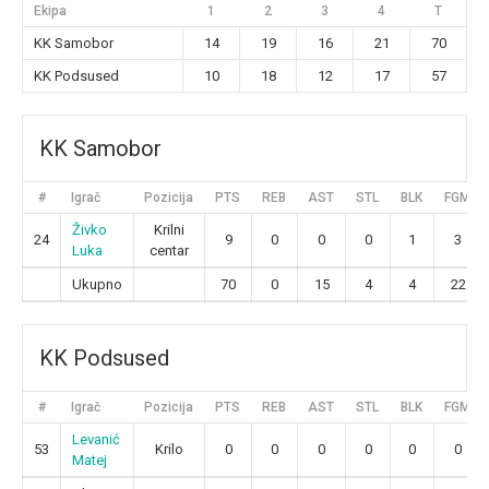
Ekipa
1
2
3
4
T
KK Samobor
14
19
16
21
70
KK Podsused
10
18
12
17
57
KK Samobor
#
Igrač
Pozicija
PTS
REB
AST
STL
BLK
FGM
Živko
Krilni
24
9
0
0
0
1
3
Luka
centar
Ukupno
70
0
15
4
4
22
KK Podsused
#
Igrač
Pozicija
PTS
REB
AST
STL
BLK
FGM
Levanić
53
Krilo
0
0
0
0
0
0
Matej