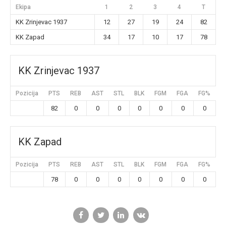
Ekipa
1
2
3
4
T
KK Zrinjevac 1937
12
27
19
24
82
KK Zapad
34
17
10
17
78
KK Zrinjevac 1937
Pozicija
PTS
REB
AST
STL
BLK
FGM
FGA
FG%
3
82
0
0
0
0
0
0
0
KK Zapad
Pozicija
PTS
REB
AST
STL
BLK
FGM
FGA
FG%
3
78
0
0
0
0
0
0
0