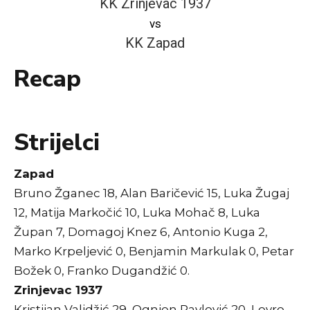
KK Zrinjevac 1937
vs
KK Zapad
Recap
Strijelci
Zapad
Bruno Žganec 18, Alan Baričević 15, Luka Žugaj
12, Matija Markočić 10, Luka Mohač 8, Luka
Župan 7, Domagoj Knez 6, Antonio Kuga 2,
Marko Krpeljević 0, Benjamin Markulak 0, Petar
Božek 0, Franko Dugandžić 0.
Zrinjevac 1937
Kristijan Validžić 29, Ognjen Pavlović 20, Lovro