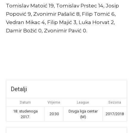
Tomislav Matoić 19, Tomislav Prstec 14, Josip
Popović 9, Zvonimir Pašalić 8, Filip Tomić 6,
Vedran Mikac 4, Filip Majić 3, Luka Horvat 2,
Damir Božić 0, Zvonimir Pavić 0.
Detalji
Datum
Vrijeme
League
Sezona
18. studenoga
Druga liga centar
20:30
2017/2018
2017.
(M)