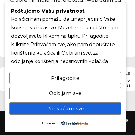
u ovom internet pregledniku za sljedeći
Poštujemo Vašu privatnost
put kada budem komentirao.
Kolačići nam pomažu da unaprijedimo Vaše
korisničko iskustvo. Možete odabrati što nam
KOMENTAR ČLANKA
dozvoljavate klikom na tipku Prilagodite.
Kliknite Prihvaćam sve, ako nam dopuštate
korištenje kolačića ili Odbijam sve, za
odbijanje korištenja neosnovnih kolačića.
PRETHODNO
SLJEDEĆE
Prilagodite
KK Zrinjevac 1937 — KK
KK Gorica kadeti protiv
Dubrava
KK Mladost II kadeti
Odbijam sve
Prihvaćam sve
Košarkaški klub Samobor ©2026. Sva prva pridržana
Powered by