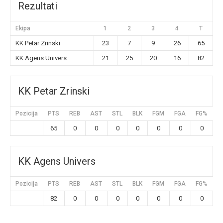
Rezultati
Ekipa
1
2
3
4
T
KK Petar Zrinski
23
7
9
26
65
KK Agens Univers
21
25
20
16
82
KK Petar Zrinski
Pozicija
PTS
REB
AST
STL
BLK
FGM
FGA
FG%
3
65
0
0
0
0
0
0
0
KK Agens Univers
Pozicija
PTS
REB
AST
STL
BLK
FGM
FGA
FG%
3
82
0
0
0
0
0
0
0