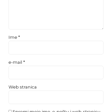
Ime *
e-mail *
Web stranica
Spremi moje ime, e-poštu i web-stranicu