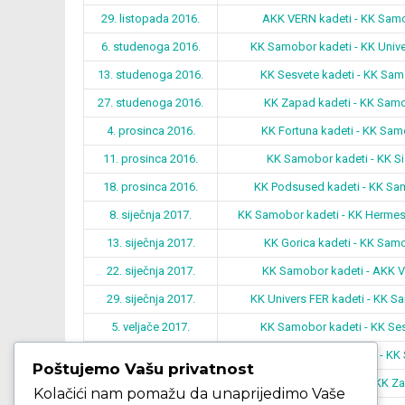
29. listopada 2016.
AKK VERN kadeti - KK Samo
6. studenoga 2016.
KK Samobor kadeti - KK Unive
13. studenoga 2016.
KK Sesvete kadeti - KK Sam
27. studenoga 2016.
KK Zapad kadeti - KK Samo
4. prosinca 2016.
KK Fortuna kadeti - KK Sam
11. prosinca 2016.
KK Samobor kadeti - KK Si
18. prosinca 2016.
KK Podsused kadeti - KK Sa
8. siječnja 2017.
KK Samobor kadeti - KK Hermes 
13. siječnja 2017.
KK Gorica kadeti - KK Sam
22. siječnja 2017.
KK Samobor kadeti - AKK V
29. siječnja 2017.
KK Univers FER kadeti - KK S
5. veljače 2017.
KK Samobor kadeti - KK Ses
11. veljače 2017.
KK Hermes analitica kadeti - K
Poštujemo Vašu privatnost
19. veljače 2017.
KK Samobor kadeti - KK Za
Kolačići nam pomažu da unaprijedimo Vaše