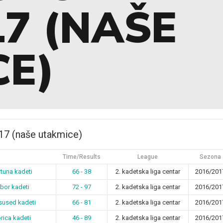
17 (NAŠE
CE)
7 (naše utakmice)
Time/Results
League
Sezona
tuna kadeti
66 - 38
2. kadetska liga centar
2016/201
bor kadeti
72 - 97
2. kadetska liga centar
2016/201
sused kadeti
66 - 81
2. kadetska liga centar
2016/201
rica kadeti
46 - 89
2. kadetska liga centar
2016/201