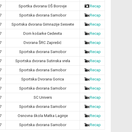
7
Sportka dvorana OŠ Borovje
Recap
7
Sportska dvorana Samobor
Recap
7
Sportska dvorana Gimnazije Sesvete
Recap
7
Dom košarke Cedevita
Recap
7
Dvorana ŠRC Zaprešić
Recap
7
Sportska dvorana Samobor
Recap
7
Sportska dvorana Sutinska vrela
Recap
7
Sportska dvorana Samobor
Recap
7
Sportska Dvorana Gorica
Recap
7
Sportska dvorana Samobor
Recap
7
SC Univers
Recap
7
Sportska dvorana Samobor
Recap
7
Osnovna škola Matka Laginje
Recap
7
Sportska dvorana Samobor
Recap