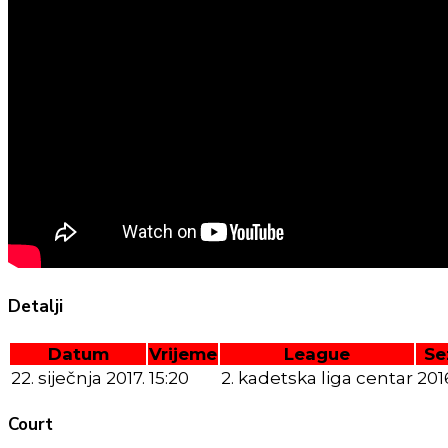
Detalji
Datum
Vrijeme
League
Se
22. siječnja 2017.
15:20
2. kadetska liga centar
201
Court