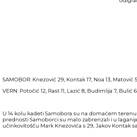
odigra
SAMOBOR: Knezović 29, Kontak 17, Noa 13, Matović 5, 
VERN: Potočić 12, Rast 11, Lazić 8, Budimlija 7, Bulić 
U 14 kolu kadeti Samobora su na domaćem terenu po
prednosti Samoborci su malo zabrenzali i u laganij
učinkovitošču Mark Knezovića s 29, Jakov Kontak sa 1