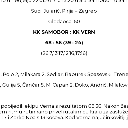
no u nedjelju 22.01.2017. u 15,20 u SD ‘Samobor’ u S
Suci: Jularić, Pirija – Zagreb
Gledaoca: 60
KK SAMOBOR : KK VERN
68 : 56 (39 : 24)
(26:7,13:17,12:16,17:16)
Polo 2, Milakara 2, Sedlar, Baburek Spasevski. Trene
6, Gulija 5, Čančar 5, M. Capan 2, Doko, Andrić, Milakov
bijedili ekipu Verna s rezultatom 68:56. Nakon žest
em ritmu rutinirano priveli utakmicu kraju za zaslu
7 i Zorko Noa s 13 koševa. Kod Verna najučinkovitiji j