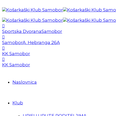
Sportska Dvorana
Samobor
Samobor
A. Hebranga 26A
KK Samobor
KK Samobor
Naslovnica
Klub
UPISI I UPUTE RODITELJIMA