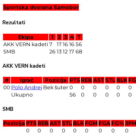
Sportska dvorana Samobor
Rezultati
Ekipa
1
2
3
4
T
AKK VERN kadeti
7
17
16
16
56
SMB
26
13
12
17
68
AKK VERN kadeti
#
Igrač
Pozicija
PTS
REB
AST
STL
BLK
F
00
Polo Andrej
Bek šuter
0
0
0
0
0
0
Ukupno
56
0
0
0
0
0
SMB
Pozicija
PTS
REB
AST
STL
BLK
FGM
FGA
FG%
3P
0
0
0
0
0
0
0
0
0