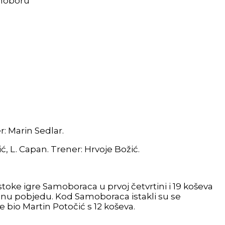
amoboru
r: Marin Sedlar.
ić, L. Capan. Trener: Hrvoje Božić.
oke igre Samoboraca u prvoj četvrtini i 19 koševa
ženu pobjedu. Kod Samoboraca istakli su se
e bio Martin Potočić s 12 koševa.