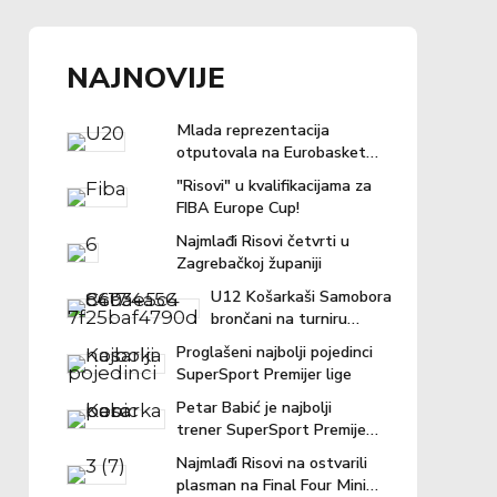
NAJNOVIJE
Mlada reprezentacija
otputovala na Eurobasket u
Ljubljanu
"Risovi" u kvalifikacijama za
FIBA Europe Cup!
Najmlađi Risovi četvrti u
Zagrebačkoj županiji
U12 Košarkaši Samobora
brončani na turniru
"Povratak košarci"
Proglašeni najbolji pojedinci
SuperSport Premijer lige
Petar Babić je najbolji
trener SuperSport Premijer
lige u prošloj sezoni!
Najmlađi Risovi na ostvarili
plasman na Final Four Mini