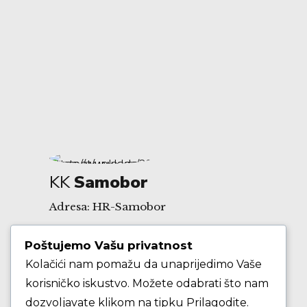
KK
Samobor
Adresa: HR-Samobor
Poštujemo Vašu privatnost
Andrije Hebranga 26A
Kolačići nam pomažu da unaprijedimo Vaše
korisničko iskustvo. Možete odabrati što nam
E-mail: klub@kksamobor.hr
dozvoljavate klikom na tipku Prilagodite.