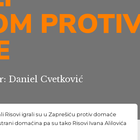
OM PROTI
E
r: Daniel Cvetković
i Risovi igrali su u Zaprešiću protiv domaće
a strani domaćina pa su tako Risovi Ivana Alilovića