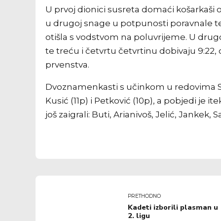
U prvoj dionici susreta domaći košarkaši os
u drugoj snage u potpunosti poravnale te 
otišla s vodstvom na poluvrijeme. U drugo
te treću i četvrtu četvrtinu dobivaju 9:22
prvenstva.
Dvoznamenkasti s učinkom u redovima Sam
Kusić (11p) i Petković (10p), a pobjedi je 
još zaigrali: Buti, Arianivoš, Jelić, Jankek, 
PRETHODNO
Kadeti izborili plasman u
2. ligu