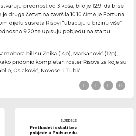
tvaruju prednost od 3 koša, bilo je 12:9, da bi se
je druga četvrtina završila 10:10 čime je Fortuna
m dijelu susreta Risovi “ubacuju u brzinu više”
, odnosno 9:20 te upisuju pobjedu na startu
obora bili su Znika (14p), Markanović (12p),
itekako pridonio kompletan roster Risova za koje su
Sabljo, Oslaković, Novosel i Tubić.
SLJEDEĆE
Pretkadeti ostali bez
pobjede u Podsusedu