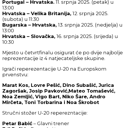
Portugal – Hrvatska.
11. srpnja 2025. (petak) u
13:00
Hrvatska – Velika Britanija,
12. srpnja 2025.
(subota) u 11:30
Bugarska – Hrvatska,
13. srpnja 2025. (nedjelja) u
13:00
Hrvatska – Slovačka,
16. srpnja 2025. (srijeda) u
10:30
Mjesto u četvrtfinalu osigurat će po dvije najbolje
reprezentacije iz 4 natjecateljske skupine.
Igrači reperezentacije U-20 na Europskom
prvenstvu:
Marat Kos, Lovre Pešić, Dino Subašić, Jurica
Zagoršak, Josip Pavković,Mateo Tomašević,
Noa Zemljić, Vigo Bart, Niko Šare, Andro
Mirčeta, Toni Torbarina i Noa Škrobot
Stručni stožer U-20 reperezntacije:
Petar Babić
– Glavni trener