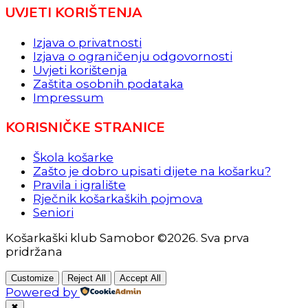
UVJETI KORIŠTENJA
Izjava o privatnosti
Izjava o ograničenju odgovornosti
Uvjeti korištenja
Zaštita osobnih podataka
Impressum
KORISNIČKE STRANICE
Škola košarke
Zašto je dobro upisati dijete na košarku?
Pravila i igralište
Rječnik košarkaških pojmova
Seniori
Košarkaški klub Samobor ©2026. Sva prva
pridržana
Customize
Reject All
Accept All
Powered by
✖