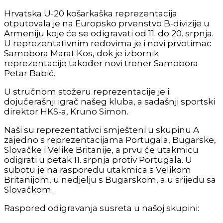
Hrvatska U-20 košarkaška reprezentacija
otputovala je na Europsko prvenstvo B-divizije u
Armeniju koje će se odigravati od 11. do 20. srpnja.
U reprezentativnim redovima je i novi prvotimac
Samobora Marat Kos, dok je izbornik
reprezentacije također novi trener Samobora
Petar Babić.
U stručnom stožeru reprezentacije je i
dojučerašnji igrač našeg kluba, a sadašnji sportski
direktor HKS-a, Kruno Simon.
Naši su reprezentativci smješteni u skupinu A
zajedno s reprezentacijama Portugala, Bugarske,
Slovačke i Velike Britanije, a prvu će utakmicu
odigrati u petak 11. srpnja protiv Portugala. U
subotu je na rasporedu utakmica s Velikom
Britanijom, u nedjelju s Bugarskom, a u srijedu sa
Slovačkom.
Raspored odigravanja susreta u našoj skupini: