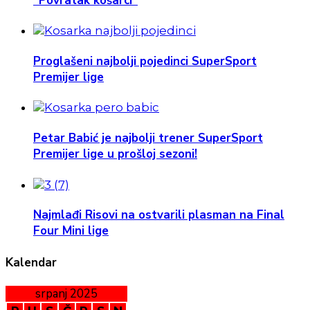
"Povratak košarci"
Proglašeni najbolji pojedinci SuperSport
Premijer lige
Petar Babić je najbolji trener SuperSport
Premijer lige u prošloj sezoni!
Najmlađi Risovi na ostvarili plasman na Final
Four Mini lige
Kalendar
srpanj 2025