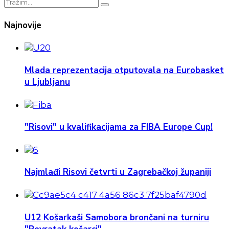
Najnovije
Mlada reprezentacija otputovala na Eurobasket
u Ljubljanu
"Risovi" u kvalifikacijama za FIBA Europe Cup!
Najmlađi Risovi četvrti u Zagrebačkoj županiji
U12 Košarkaši Samobora brončani na turniru