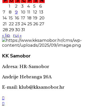
P
U
S
Č
P
S
N
1
2
3
4
5
6
7
8
9
10
11
12
13
14
15
16
17
18
19
20
21
22
23
24
25
26
27
28
29
30
31
« lip
ruj »
KK
Samobor
Adresa: HR-Samobor
Andrije Hebranga 26A
E-mail: klub@kksamobor.hr