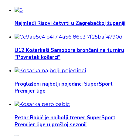
Najmlađi Risovi četvrti u Zagrebačkoj županiji
U12 Košarkaši Samobora brončani na turniru
"Povratak košarci"
Proglašeni najbolji pojedinci SuperSport
Premijer lige
Petar Babić je najbolji trener SuperSport
Premijer lige u prošloj sezoni!