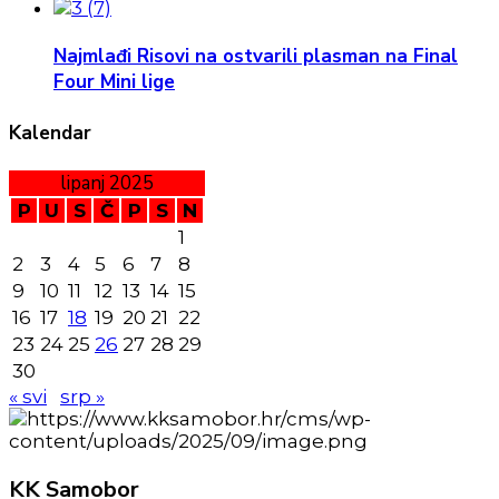
Najmlađi Risovi na ostvarili plasman na Final
Four Mini lige
Kalendar
lipanj 2025
P
U
S
Č
P
S
N
1
2
3
4
5
6
7
8
9
10
11
12
13
14
15
16
17
18
19
20
21
22
23
24
25
26
27
28
29
30
« svi
srp »
KK
Samobor