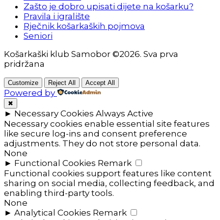
Zašto je dobro upisati dijete na košarku?
Pravila i igralište
Rječnik košarkaških pojmova
Seniori
Košarkaški klub Samobor ©2026. Sva prva
pridržana
Customize
Reject All
Accept All
Powered by
✖
►
Necessary Cookies
Always Active
Necessary cookies enable essential site features
like secure log-ins and consent preference
adjustments. They do not store personal data.
None
►
Functional Cookies
Remark
Functional cookies support features like content
sharing on social media, collecting feedback, and
enabling third-party tools.
None
►
Analytical Cookies
Remark