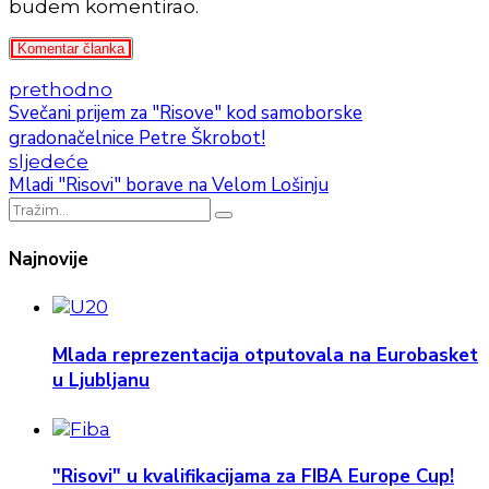
budem komentirao.
Komentar članka
prethodno
Svečani prijem za "Risove" kod samoborske
gradonačelnice Petre Škrobot!
sljedeće
Mladi "Risovi" borave na Velom Lošinju
Najnovije
Mlada reprezentacija otputovala na Eurobasket
u Ljubljanu
"Risovi" u kvalifikacijama za FIBA Europe Cup!