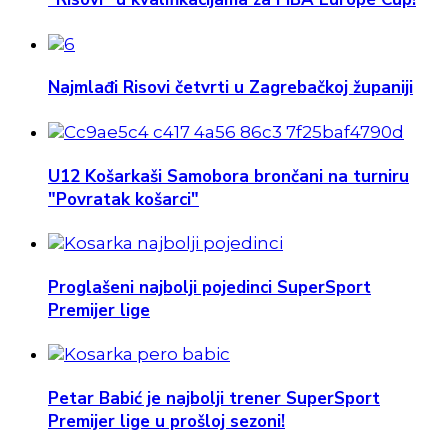
Najmlađi Risovi četvrti u Zagrebačkoj županiji
U12 Košarkaši Samobora brončani na turniru
"Povratak košarci"
Proglašeni najbolji pojedinci SuperSport
Premijer lige
Petar Babić je najbolji trener SuperSport
Premijer lige u prošloj sezoni!