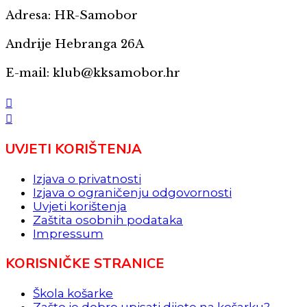
Adresa: HR-Samobor
Andrije Hebranga 26A
E-mail: klub@kksamobor.hr
UVJETI KORIŠTENJA
Izjava o privatnosti
Izjava o ograničenju odgovornosti
Uvjeti korištenja
Zaštita osobnih podataka
Impressum
KORISNIČKE STRANICE
Škola košarke
Zašto je dobro upisati dijete na košarku?