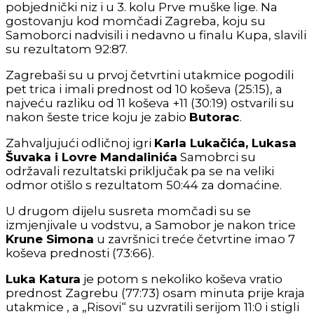
pobjednički niz i u 3. kolu Prve muške lige. Na
gostovanju kod momčadi Zagreba, koju su
Samoborci nadvisili i nedavno u finalu Kupa, slavili
su rezultatom 92:87.
Zagrebaši su u prvoj četvrtini utakmice pogodili
pet trica i imali prednost od 10 koševa (25:15), a
najveću razliku od 11 koševa +11 (30:19) ostvarili su
nakon šeste trice koju je zabio
Butorac
.
Zahvaljujući odličnoj igri
Karla Lukačića, Lukasa
Šuvaka i Lovre Mandalinića
Samobrci su
održavali rezultatski priključak pa se na veliki
odmor otišlo s rezultatom 50:44 za domaćine.
U drugom dijelu susreta momčadi su se
izmjenjivale u vodstvu, a Samobor je nakon trice
Krune Simona
u završnici treće četvrtine imao 7
koševa prednosti (73:66).
Luka Katura
je potom s nekoliko koševa vratio
prednost Zagrebu (77:73) osam minuta prije kraja
utakmice , a „Risovi“ su uzvratili serijom 11:0 i stigli