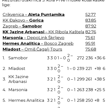
Rezultati utakmica 3. kola Prve muške košarkaške
lige:
Crikvenica –
Aleta Puntamika
52:77
KK Đakovo –
Gorica
83:85
Zagreb –
Samobor
87:92
KK Jazine Arbanasi
– KK Ribola Kaštela
82:76
Marsonia
– DepoLink Škrljevo
75:61
Hermes Analitica
– Bosco Zagreb
95:91
Mladost
– Omiš Čagalj Tours
75:68
2 –
1.
Samobor
3
3
0
1 – 0
272
236
+36
6
0
2 –
2.
Mladost
3
3
0
1 – 0
239
221
+18
6
0
KK Jazine
2 –
3.
3
2
1
0 – 1
299
261
+38
5
Arbanasi
0
2 –
4.
Marsonia
3
2
1
0 – 1
263
238
+25
5
0
2 –
5.
Hermes Analitica
3
2
1
0 – 1
258
250
+8
5
0