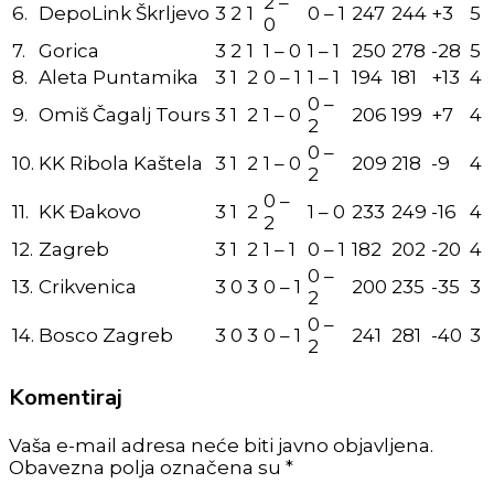
2 –
6.
DepoLink Škrljevo
3
2
1
0 – 1
247
244
+3
5
0
7.
Gorica
3
2
1
1 – 0
1 – 1
250
278
-28
5
8.
Aleta Puntamika
3
1
2
0 – 1
1 – 1
194
181
+13
4
0 –
9.
Omiš Čagalj Tours
3
1
2
1 – 0
206
199
+7
4
2
0 –
10.
KK Ribola Kaštela
3
1
2
1 – 0
209
218
-9
4
2
0 –
11.
KK Đakovo
3
1
2
1 – 0
233
249
-16
4
2
12.
Zagreb
3
1
2
1 – 1
0 – 1
182
202
-20
4
0 –
13.
Crikvenica
3
0
3
0 – 1
200
235
-35
3
2
0 –
14.
Bosco Zagreb
3
0
3
0 – 1
241
281
-40
3
2
Komentiraj
Vaša e-mail adresa neće biti javno objavljena.
Obavezna polja označena su *