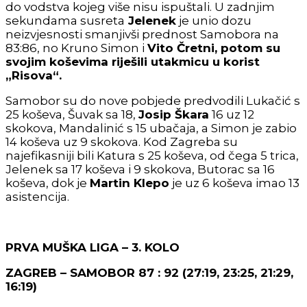
do vodstva kojeg više nisu ispuštali. U zadnjim
sekundama susreta
Jelenek
je unio dozu
neizvjesnosti smanjivši prednost Samobora na
83:86, no Kruno Simon i
Vito Čretni, potom su
svojim koševima riješili utakmicu u korist
„Risova“
.
Samobor su do nove pobjede predvodili Lukačić s
25 koševa, Šuvak sa 18,
Josip Škara
16 uz 12
skokova, Mandalinić s 15 ubačaja, a Simon je zabio
14 koševa uz 9 skokova. Kod Zagreba su
najefikasniji bili Katura s 25 koševa, od čega 5 trica,
Jelenek sa 17 koševa i 9 skokova, Butorac sa 16
koševa, dok je
Martin Klepo
je uz 6 koševa imao 13
asistencija.
PRVA MUŠKA LIGA – 3. KOLO
ZAGREB – SAMOBOR 87 : 92 (27:19, 23:25, 21:29,
16:19)