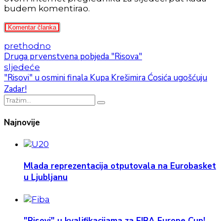
budem komentirao.
Komentar članka
prethodno
Druga prvenstvena pobjeda "Risova"
sljedeće
"Risovi" u osmini finala Kupa Krešimira Ćosića ugošćuju
Zadar!
Najnovije
Mlada reprezentacija otputovala na Eurobasket
u Ljubljanu
"Risovi" u kvalifikacijama za FIBA Europe Cup!