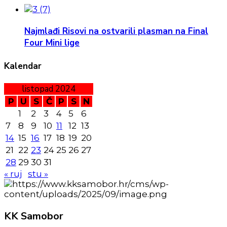
Najmlađi Risovi na ostvarili plasman na Final
Four Mini lige
Kalendar
listopad 2024
P
U
S
Č
P
S
N
1
2
3
4
5
6
7
8
9
10
11
12
13
14
15
16
17
18
19
20
21
22
23
24
25
26
27
28
29
30
31
« ruj
stu »
KK
Samobor