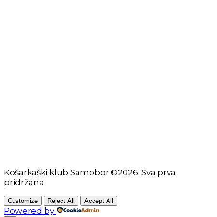
Zaštita osobnih podataka
Impressum
KORISNIČKE STRANICE
Škola košarke
Zašto je dobro upisati dijete na košarku?
Pravila i igralište
Rječnik košarkaških pojmova
Seniori
Košarkaški klub Samobor ©2026. Sva prva
pridržana
Customize
Reject All
Accept All
Powered by