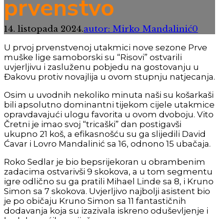
prvenstvo
14. listopada 2024.
autor: Mirko Mandalinić
0
U prvoj prvenstvenoj utakmici nove sezone Prve
muške lige samoborski su “Risovi” ostvarili
uvjerljivu i zasluženu pobjedu na gostovanju u
Đakovu protiv novajlija u ovom stupnju natjecanja.
Osim u uvodnih nekoliko minuta naši su košarkaši
bili apsolutno dominantni tijekom cijele utakmice
opravdavajući ulogu favorita u ovom dvoboju. Vito
Čretni je imao svoj “tricaški” dan postigavši
ukupno 21 koš, a efikasnošću su ga slijedili David
Ćavar i Lovro Mandalinić sa 16, odnono 15 ubačaja.
Roko Sedlar je bio bepsrijekoran u obrambenim
zadacima ostvarivši 9 skokova, a u tom segmentu
igre odlično su ga pratili Mihael Linde sa 8, i Kruno
Simon sa 7 skokova. Uvjerljivo najbolji asistent bio
je po običaju Kruno Simon sa 11 fantastičnih
dodavanja koja su izazivala iskreno oduševljenje i