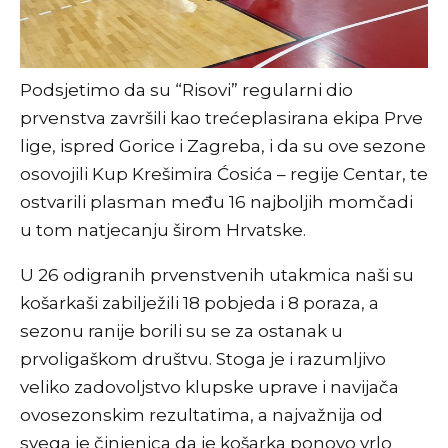
Podsjetimo da su “Risovi” regularni dio
prvenstva završili kao trećeplasirana ekipa Prve
lige, ispred Gorice i Zagreba, i da su ove sezone
osovojili Kup Krešimira Ćosića – regije Centar, te
ostvarili plasman među 16 najboljih momčadi
u tom natjecanju širom Hrvatske.
U 26 odigranih prvenstvenih utakmica naši su
košarkaši zabilježili 18 pobjeda i 8 poraza, a
sezonu ranije borili su se za ostanak u
prvoligaškom društvu. Stoga je i razumljivo
veliko zadovoljstvo klupske uprave i navijača
ovosezonskim rezultatima, a najvažnija od
svega je činjenica da je košarka ponovo vrlo