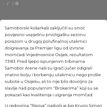
0
Samoborski košarkaši zaključili su sinoć
povijesno uspješnu prvoligašku sezonu
porazom u drugoj polufinalnoj utakmici
doigravanja za Premijer ligu od izvrsne
momčadi Vrijednosnice Osijek, rezultatom
73:83. Pred lijepo ispunjenim tribinama
Samobor Arene naši su igrači jučer odigrali
znatno bolju i borbeniju utakmicu nego prošle
subote u Osijeku, ali to nije bilo dovoljno za
slavlje nad popularnim “Brokerima” koji su se
pokazali kao kvalitenija i uigranija momčad.
U redovima “Risova” najbolji je bio Kruno Simon