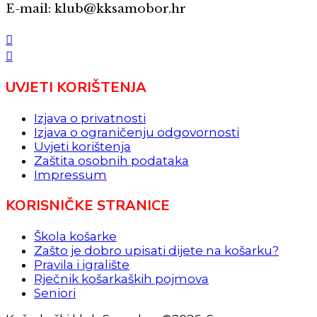
E-mail: klub@kksamobor.hr
UVJETI KORIŠTENJA
Izjava o privatnosti
Izjava o ograničenju odgovornosti
Uvjeti korištenja
Zaštita osobnih podataka
Impressum
KORISNIČKE STRANICE
Škola košarke
Zašto je dobro upisati dijete na košarku?
Pravila i igralište
Rječnik košarkaških pojmova
Seniori