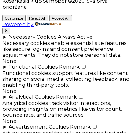
Košarkaški klub Samobor ©2026. Sva prva
pridržana
Customize
Reject All
Accept All
Powered by
✖
►
Necessary Cookies
Always Active
Necessary cookies enable essential site features
like secure log-ins and consent preference
adjustments. They do not store personal data.
None
►
Functional Cookies
Remark
Functional cookies support features like content
sharing on social media, collecting feedback, and
enabling third-party tools.
None
►
Analytical Cookies
Remark
Analytical cookies track visitor interactions,
providing insights on metrics like visitor count,
bounce rate, and traffic sources.
None
►
Advertisement Cookies
Remark
Advertisement cookies deliver personalized ads