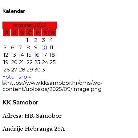
Kalendar
prosinac 2022
P
U
S
Č
P
S
N
1
2
3
4
5
6
7
8
9
10
11
12
13
14
15
16
17
18
19
20
21
22
23
24
25
26
27
28
29
30
31
« stu
srp »
KK
Samobor
Adresa: HR-Samobor
Andrije Hebranga 26A