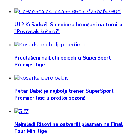
U12 Košarkaši Samobora brončani na turniru
"Povratak košarci"
Proglašeni najbolji pojedinci SuperSport
Premijer lige
Petar Babić je najbolji trener SuperSport
Premijer lige u prošloj sezoni!
Najmlađi Risovi na ostvarili plasman na Final
Four Mini lige