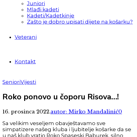
Juniori
Mlađi kadeti
Kadeti/Kadetkinje
Zašto je dobro upisati dijete na košarku?
Veterani
Kontakt
Seniori
Vijesti
Roko ponovo u čoporu Risova…!
16. prosinca 2022.
autor: Mirko Mandalinić
0
Sa velikim veseljem obavještavamo sve
simpatizere našeg kluba i ljubitelje košarke da se
u naš klub vratio Roko Spaseski Baburek, silno