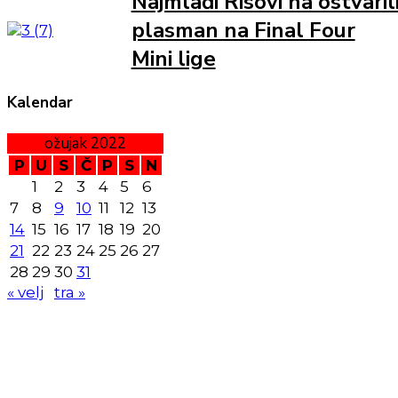
Najmlađi Risovi na ostvaril
plasman na Final Four
Mini lige
Kalendar
ožujak 2022
P
U
S
Č
P
S
N
1
2
3
4
5
6
7
8
9
10
11
12
13
14
15
16
17
18
19
20
21
22
23
24
25
26
27
28
29
30
31
« velj
tra »