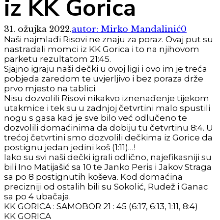
iz KK Gorica
31. ožujka 2022.
autor: Mirko Mandalinić
0
Naši najmlađi Risovi ne znaju za poraz. Ovaj put su
nastradali momci iz KK Gorica i to na njihovom
parketu rezultatom 21:45.
Sjajno igraju naši dečki u ovoj ligi i ovo im je treća
pobjeda zaredom te uvjerljivo i bez poraza drže
prvo mjesto na tablici.
Nisu dozvolili Risovi nikakvo iznenađenje tijekom
utakmice i tek su u zadnjoj četvrtini malo spustili
nogu s gasa kad je sve bilo već odlučeno te
dozvolili domaćinima da dobiju tu četvrtinu 8:4. U
trećoj četvrtini smo dozvolili dečkima iz Gorice da
postignu jedan jedini koš (1:11)…!
Iako su svi naši dečki igrali odlično, najefikasniji su
bili Ino Matijašić sa 10 te Janko Peris i Jakov Straga
sa po 8 postignutih koševa. Kod domaćina
precizniji od ostalih bili su Sokolić, Rudež i Ganac
sa po 4 ubačaja.
KK GORICA : SAMOBOR 21 : 45 (6:17, 6:13, 1:11, 8:4)
KK GORICA