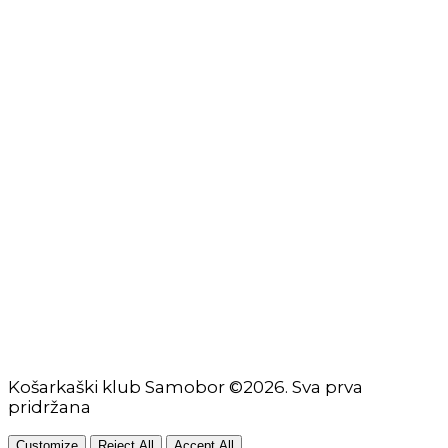
Izjava o ograničenju odgovornosti
Uvjeti korištenja
Zaštita osobnih podataka
Impressum
KORISNIČKE STRANICE
Škola košarke
Zašto je dobro upisati dijete na košarku?
Pravila i igralište
Rječnik košarkaških pojmova
Seniori
Košarkaški klub Samobor ©2026. Sva prva
pridržana
Customize
Reject All
Accept All