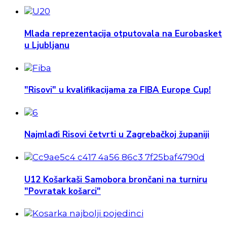
Mlada reprezentacija otputovala na Eurobasket
u Ljubljanu
"Risovi" u kvalifikacijama za FIBA Europe Cup!
Najmlađi Risovi četvrti u Zagrebačkoj županiji
U12 Košarkaši Samobora brončani na turniru
"Povratak košarci"