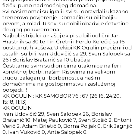
fizički puno nadmoćnijeg domaćina.
Svi naši momci su igrali i svi su opravdali ukazano
trenerovo povjerenje. Domaćini su bili bolji u
prvom, a mladi Risovi su dobili obadvije četvrtine
drugog poluvremena.
Najbolji strijelci u našoj ekipi su bili odlični Jan
Hrastnik sa 30 te Tin Čretni i Ferdo Kelečić sa 16
postignutih koševa. U ekipi KK Ogulin precizniji od
ostalih su bili Ivan Udovičić sa 29, Sven Salopek sa
26 i Borislav Bratanić sa 10 ubačaja.
Čestitamo svim sudionicima utakmice na fer i
korektnoj borbi, našim Risovima na velikom
trudu, zalaganju i borbenosti, a našim
domaćinima na gostoprimstvu i zasluženoj
pobjedi…!
KK OGULIN : KK SAMOBOR 76 : 67 (26:16, 24:20,
15:18, 11:13)
KK OGULIN
Ivan Udovičić 29, Sven Salopek 26, Borislav
Bratanić 10, Matej Pauković 7, Sven Stošić 2, Entoni
Verić 2, Adam Brletić 0, Borna Poljak 0, Erik Jagnjić
0, Ivan Vuković 0, Ante Salopek 0.