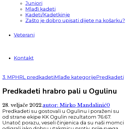
Juniori
Mlađi kadeti
Kadeti/Kadetkinje
Zašto je dobro upisati dijete na košarku?
Veterani
Kontakt
3. MPHRL predkadeti
Mlađe kategorije
Predkadeti
Predkadeti hrabro pali u Ogulinu
28. veljače 2022.
autor: Mirko Mandalinić
0
Predkadeti su gostovali u Ogulinu i poraženi su
od strane ekipe KK Ogulin rezultatom 76:67.
Unatoč porazu, veseli činjenica da su naši momci
odigrali jako dobru utakmicu protiv, prije svega,