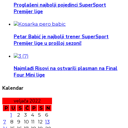
Proglašeni najbolji pojedinci SuperSport
Premijer lige
Petar Babić je najbolji trener SuperSport
Premijer lige u prošloj sezoni!
Najmlađi Risovi na ostvarili plasman na Final
Four Mini lige
Kalendar
veljača 2022
P
U
S
Č
P
S
N
1
2
3
4
5
6
7
8
9
10
11
12
13