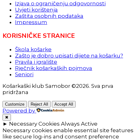
Izjava o ograničenju odgovornosti
Uvjeti korištenja
Zaštita osobnih podataka
Impressum
KORISNIČKE STRANICE
Škola košarke
Zašto je dobro upisati dijete na košarku?
Pravila i igralište
Rječnik košarkaških pojmova
Seniori
Košarkaški klub Samobor ©2026. Sva prva
pridržana
Customize
Reject All
Accept All
Powered by
✖
►
Necessary Cookies
Always Active
Necessary cookies enable essential site features
like secure log-ins and consent preference