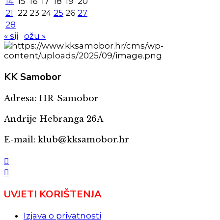
14
15
16
17
18
19
20
21
22
23
24
25
26
27
28
« sij
ožu »
KK
Samobor
Adresa: HR-Samobor
Andrije Hebranga 26A
E-mail: klub@kksamobor.hr
UVJETI KORIŠTENJA
Izjava o privatnosti