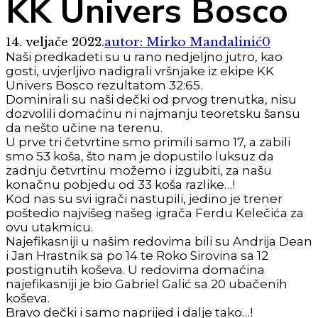
KK Univers Bosco
14. veljače 2022.
autor: Mirko Mandalinić
0
Naši predkadeti su u rano nedjeljno jutro, kao
gosti, uvjerljivo nadigrali vršnjake iz ekipe KK
Univers Bosco rezultatom 32:65.
Dominirali su naši dečki od prvog trenutka, nisu
dozvolili domaćinu ni najmanju teoretsku šansu
da nešto učine na terenu.
U prve tri četvrtine smo primili samo 17, a zabili
smo 53 koša, što nam je dopustilo luksuz da
zadnju četvrtinu možemo i izgubiti, za našu
konačnu pobjedu od 33 koša razlike…!
Kod nas su svi igrači nastupili, jedino je trener
poštedio najvišeg našeg igrača Ferdu Kelečića za
ovu utakmicu.
Najefikasniji u našim redovima bili su Andrija Dean
i Jan Hrastnik sa po 14 te Roko Sirovina sa 12
postignutih koševa. U redovima domaćina
najefikasniji je bio Gabriel Galić sa 20 ubačenih
koševa.
Bravo dečki i samo naprijed i dalje tako…!