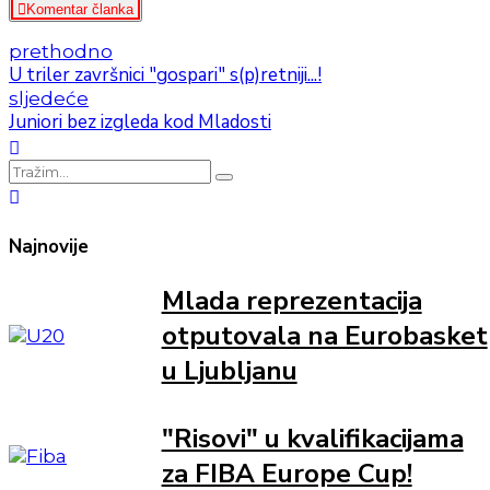
Komentar članka
prethodno
U triler završnici "gospari" s(p)retniji...!
sljedeće
Juniori bez izgleda kod Mladosti
Najnovije
Mlada reprezentacija
otputovala na Eurobasket
u Ljubljanu
"Risovi" u kvalifikacijama
za FIBA Europe Cup!