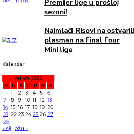
Premijer lige u prošloj
sezoni!
Najmlađi Risovi na ostvaril
plasman na Final Four
Mini lige
Kalendar
veljača 2022
P
U
S
Č
P
S
N
1
2
3
4
5
6
7
8
9
10
11
12
13
14
15
16
17
18
19
20
21
22
23
24
25
26
27
28
« sij
ožu »