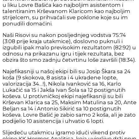
u liku Lovre Bašića kao najboljim asistentom i
talentiranim Krševanom Klaricom kao najboljim
strijelcem, su prihvaćali sve poklone koje su im
ponudili domaćini.
Naši Risovi su nakon posljednjeg vodstva 75:74
(3:08 prije kraja utakmice), doslovno puknuli i
izgubili ipak malo previsokim rezultatom (82:92) u
odnosu na prikazanu igru i tijek rezultata, bez
obzira što smo zadnju četvrtinu loše završili (18:34).
Najefikasniji u našoj ekipi bili su Josip Škara sa 24
koša (9 skokova, 8 asista i 4 ukradene lopte,
valorizacija 34…!), Nikola Ivanković sa 16, Karlo
Lukačić sa 15 i Jakša Ivan Šola sa 12 postignutih
koševa. U protivničkoj ekipi najefikasniji su bili
Krševan Klarica sa 25, Maksim Matulina sa 20, Ante
Beljan sa 14 i Antonio Sikirić sa 10 postignutih
koševa. Lovre Bašić je zabio samo 2 koša, ali je zato
podijelio 10 asistencija i uhvatio 6 lopti.
Slijedeću utakmicu igramo idući vikend protiv
ekipe KK Hermes Analitica, koja uvjerljivo drži prvo