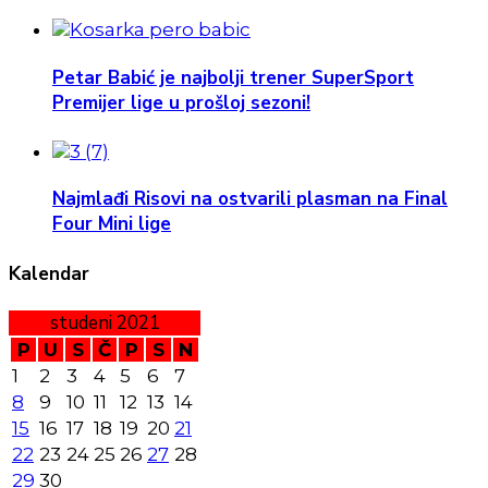
Petar Babić je najbolji trener SuperSport
Premijer lige u prošloj sezoni!
Najmlađi Risovi na ostvarili plasman na Final
Four Mini lige
Kalendar
studeni 2021
P
U
S
Č
P
S
N
1
2
3
4
5
6
7
8
9
10
11
12
13
14
15
16
17
18
19
20
21
22
23
24
25
26
27
28
29
30