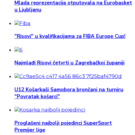
Mlada reprezentacija otputovala na Eurobasket
u Ljubljanu
"Risovi" u kvalifikacijama za FIBA Europe Cup!
Najmlađi Risovi četvrti u Zagrebačkoj županiji
U12 Košarkaši Samobora brončani na turniru
"Povratak košarci"
Proglašeni najbolji pojedinci SuperSport
Premijer lige