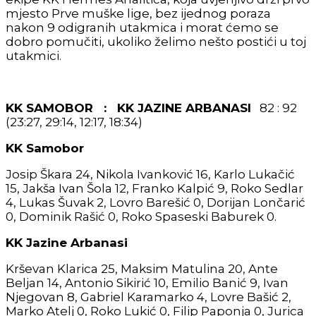
mjesto Prve muške lige, bez ijednog poraza
nakon 9 odigranih utakmica i morat ćemo se
dobro pomučiti, ukoliko želimo nešto postići u toj
utakmici.
KK SAMOBOR : KK JAZINE ARBANASI
82 : 92
(23:27, 29:14, 12:17, 18:34)
KK Samobor
Josip Škara 24, Nikola Ivanković 16, Karlo Lukačić
15, Jakša Ivan Šola 12, Franko Kalpić 9, Roko Sedlar
4, Lukas Šuvak 2, Lovro Barešić 0, Dorijan Lončarić
0, Dominik Rašić 0, Roko Spaseski Baburek 0.
KK Jazine Arbanasi
Krševan Klarica 25, Maksim Matulina 20, Ante
Beljan 14, Antonio Sikirić 10, Emilio Banić 9, Ivan
Njegovan 8, Gabriel Karamarko 4, Lovre Bašić 2,
Marko Atelj 0, Roko Lukić 0, Filip Paponja 0, Jurica