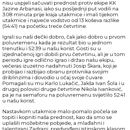
nisu uspjeli sačuvati prednost protiv ekipe KK
Jazine Arbanasi, iako su posljednji put vodili na
3:08 minuta prije kraja utakmice i imali tijekom
utakmice i najveće vodstvo od 13 koševa razlike
(54:41) na početku treće četvrtine.
Igrali su naši dečki dobro, čak jako dobro u prvom
poluvremenu kada je rezultat bio u jednom
trenutku i 52:39 u našu korist. Gosti su u
izjednačenoj igri dobili prvu četvrtinu, ali je u tom
periodu igre odlično igrao i držao našu ekipu,
večeras izuzetno nadahnuti Josip Škara, koji je
probijao i razbijao obranu protivnika svojim
driblinzima i dovodio u očaj svoje čuvare.
Pomagali su mu Karlo Lukačić, Jakša Ivan Šola i u
drugoj polovici druge četvrtine Nikola Ivanković,
pa je na semaforu na poluvremenu svijetlilo 52:41
u našu korist.
Nastavkom utakmice malo-pomalo počela se
topiti i kopniti naša prednost, kao da smo se
uplašili možebitne pobjede, a mlađahni i
talentirani Zadrani, predvođeni istinskom klasom