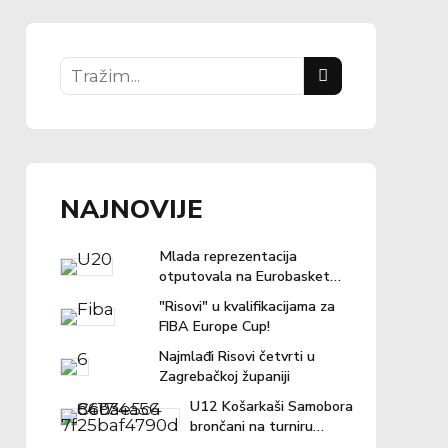
NAJNOVIJE
Mlada reprezentacija
otputovala na Eurobasket u
Ljubljanu
"Risovi" u kvalifikacijama za
FIBA Europe Cup!
Najmlađi Risovi četvrti u
Zagrebačkoj županiji
U12 Košarkaši Samobora
brončani na turniru
"Povratak košarci"