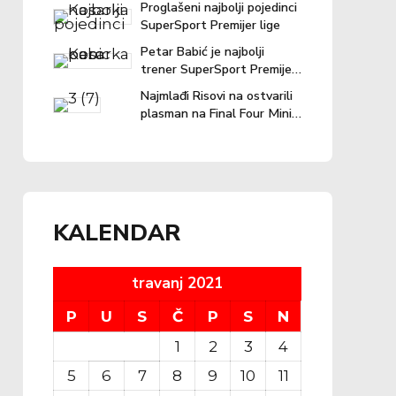
Proglašeni najbolji pojedinci
SuperSport Premijer lige
Petar Babić je najbolji
trener SuperSport Premijer
lige u prošloj sezoni!
Najmlađi Risovi na ostvarili
plasman na Final Four Mini
lige
KALENDAR
travanj 2021
P
U
S
Č
P
S
N
1
2
3
4
5
6
7
8
9
10
11