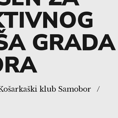
KTIVNOG
ŠA GRADA
ORA
 Košarkaški klub Samobor