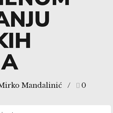
ANJU
KIH
NA
 Mirko Mandalinić
0