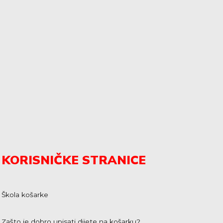
KORISNIČKE STRANICE
Škola košarke
Zašto je dobro upisati dijete na košarku?