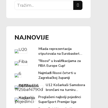
NAJNOVIJE
Mlada reprezentacija
otputovala na Eurobasket u
Ljubljanu
"Risovi" u kvalifikacijama za
FIBA Europe Cup!
Najmlađi Risovi četvrti u
Zagrebačkoj županiji
U12 Košarkaši Samobora
brončani na turniru
"Povratak košarci"
Proglašeni najbolji pojedinci
SuperSport Premijer lige