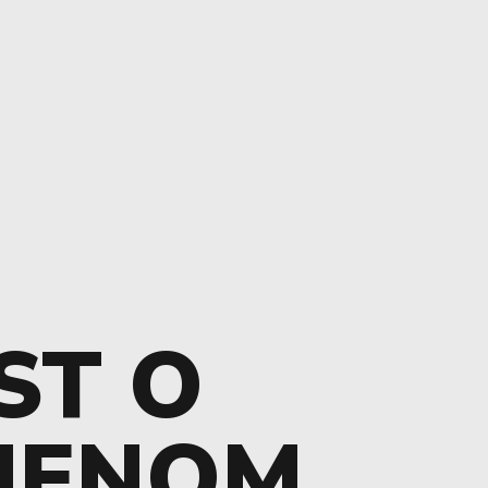
ST O
MENOM