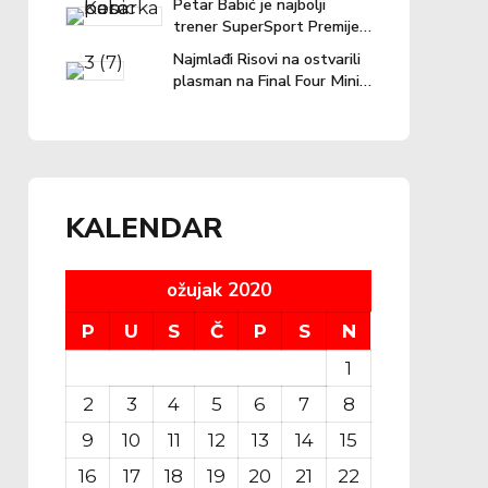
Petar Babić je najbolji
trener SuperSport Premijer
lige u prošloj sezoni!
Najmlađi Risovi na ostvarili
plasman na Final Four Mini
lige
KALENDAR
ožujak 2020
P
U
S
Č
P
S
N
1
2
3
4
5
6
7
8
9
10
11
12
13
14
15
16
17
18
19
20
21
22