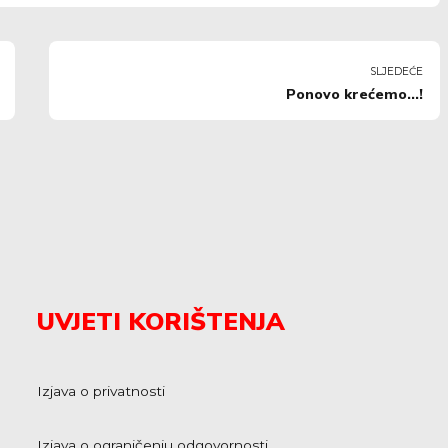
SLJEDEĆE
Ponovo krećemo...!
UVJETI KORIŠTENJA
Izjava o privatnosti
Izjava o ograničenju odgovornosti