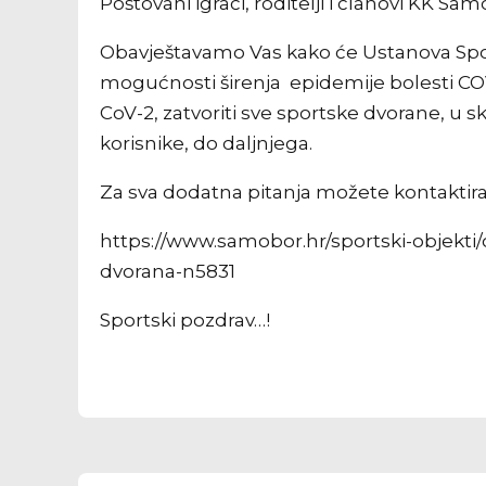
Poštovani igrači, roditelji i članovi KK Sa
Obavještavamo Vas kako će Ustanova Spor
mogućnosti širenja epidemije bolesti CO
CoV-2, zatvoriti sve sportske dvorane, u s
korisnike, do daljnjega.
Za sva dodatna pitanja možete kontaktira
https://www.samobor.hr/sportski-objekti
dvorana-n5831
Sportski pozdrav…!