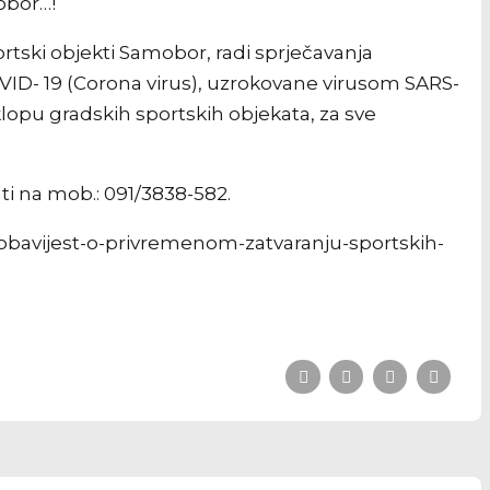
mobor…!
tski objekti Samobor, radi sprječavanja
VID- 19 (Corona virus), uzrokovane virusom SARS-
klopu gradskih sportskih objekata, za sve
ti na mob.: 091/3838-582.
/obavijest-o-privremenom-zatvaranju-sportskih-