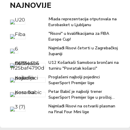
NAJNOVIJE
Mlada reprezentacija otputovala na
Eurobasket u Ljubljanu
"Risovi" u kvalifikacijama za FIBA
Europe Cup!
Najmlađi Risovi četvrti u Zagrebačkoj
županiji
U12 Košarkaši Samobora brončani na
turniru "Povratak košarci"
Proglašeni najbolji pojedinci
SuperSport Premijer lige
Petar Babić je najbolji trener
SuperSport Premijer lige u prošloj
sezoni!
Najmlađi Risovi na ostvarili plasman
na Final Four Mini lige