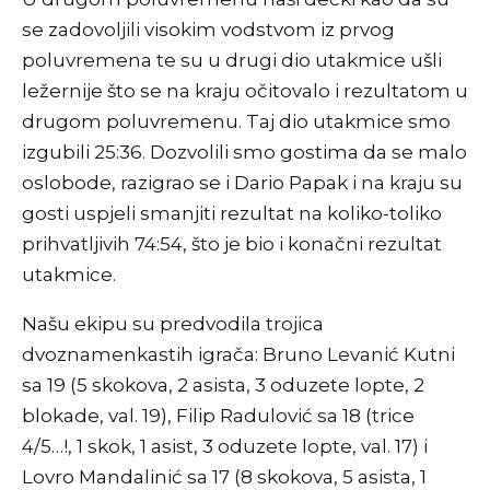
se zadovoljili visokim vodstvom iz prvog
poluvremena te su u drugi dio utakmice ušli
ležernije što se na kraju očitovalo i rezultatom u
drugom poluvremenu. Taj dio utakmice smo
izgubili 25:36. Dozvolili smo gostima da se malo
oslobode, razigrao se i Dario Papak i na kraju su
gosti uspjeli smanjiti rezultat na koliko-toliko
prihvatljivih 74:54, što je bio i konačni rezultat
utakmice.
Našu ekipu su predvodila trojica
dvoznamenkastih igrača: Bruno Levanić Kutni
sa 19 (5 skokova, 2 asista, 3 oduzete lopte, 2
blokade, val. 19), Filip Radulović sa 18 (trice
4/5…!, 1 skok, 1 asist, 3 oduzete lopte, val. 17) i
Lovro Mandalinić sa 17 (8 skokova, 5 asista, 1