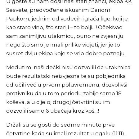
U goste su nam došli naši stari znanci, ekipa KK
Sesvete, predvođene iskusnim Dariom
Papkom, jednim od vodećih igrača lige, koji je
kao staro vino, što stariji – to bolji…! Očekivao
sam zanimljivu utakmicu, puno neizvjesniju
nego što smo je imali prilike vidjeti, jer je to
susret dviju ekipa koje se vrlo dobro poznaju.
Međutim, naši dečki nisu dozvolili da utakmica
bude rezultatski neizvjesna te su pobjednika
odlučili već u prvom poluvremenu, dozvolivši
protivniku da u tom periodu zabije samo 18
koševa, a u cijeloj drugoj četvrtini su im
dozvolili samo 6 ubačaja kroz koš…!
Držali su se gosti do sedme minute prve
četvrtine kada su imali rezultat u egalu (11:11).