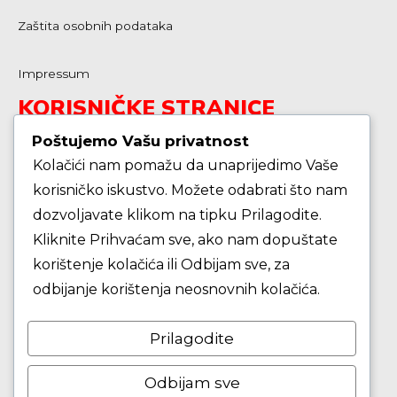
Zaštita osobnih podataka
Impressum
KORISNIČKE STRANICE
Poštujemo Vašu privatnost
Kolačići nam pomažu da unaprijedimo Vaše
Škola košarke
korisničko iskustvo. Možete odabrati što nam
dozvoljavate klikom na tipku Prilagodite.
Zašto je dobro upisati dijete na košarku?
Kliknite Prihvaćam sve, ako nam dopuštate
korištenje kolačića ili Odbijam sve, za
Pravila i igralište
odbijanje korištenja neosnovnih kolačića.
Rječnik košarkaških pojmova
Prilagodite
Seniori
Odbijam sve