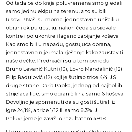
Od tada pa do kraja poluvremena smo gledali
samo jednu ekipu na terenu, a to su bili
Risovi…! Naši su momci jednostavno uništili u
obrani ekipu gostiju, nakon čega su sijevale
kontre i polukontre i lagano zabijanje koševa.
Kad smo bili u napadu, gostujuća obrana,
jednostavno nije imala rješenje kako zaustaviti
naše dečke. Prednjačili su u tom periodu
Bruno Levanić Kutni (13), Lovro Mandalinić (12) i
Filip Radulović (12) koji je šutirao trice 4/4…! S
druge strane Daria Papka, jednog od najboljih
strijelaca lige, smo ograničili na samo 6 koševa.
Dovoljno je spomenuti da su gosti šutirali iz
igre 24,1%, a trice 1/12 ili samo 8,3%…!
Poluvrijeme je završilo rezultatom 49:18.
U drugom poluvremenu naši dečki kao da su