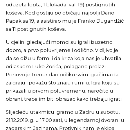
oduzeta lopta, 1 blokada, val. 19) postignutih
koševa. Kod gostiju po običaju najbolji Dario
Papak sa 19, a asistirao mu je Franko Dugandžić
sa 11 postignutih koševa.
U cjelini gledajući momci su igrali izuzetno
dobro, a prvo poluvrijeme i odlično. Vidljivo je
da se dižu u formi i da kriza koja nas je uhvatila
odlaskom Luke Žorića, polagano prolazi.
Ponovo je trener dao priliku svim igračima da
zaigraju i pokažu što znaju i umiju. Igra koju su
prikazali u prvom poluvremenu, naročito u
obrani, treba im biti obrazac kako trebaju igrati.
Slijedeću utakmicu igramo u Zadru u subotu,
21.12.2019. g. u 17,00 sati, u legendarnoj dvorani u
zadarskim Jazinama. Protivnik nam je ekipa