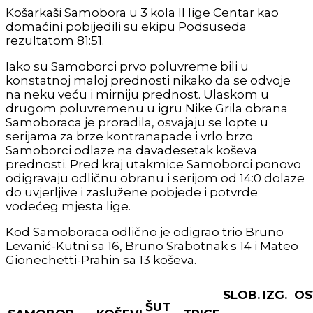
Košarkaši Samobora u 3 kola II lige Centar kao
domaćini pobijedili su ekipu Podsuseda
rezultatom 81:51.
Iako su Samoborci prvo poluvreme bili u
konstatnoj maloj prednosti nikako da se odvoje
na neku veću i mirniju prednost. Ulaskom u
drugom poluvremenu u igru Nike Grila obrana
Samoboraca je proradila, osvajaju se lopte u
serijama za brze kontranapade i vrlo brzo
Samoborci odlaze na davadesetak koševa
prednosti. Pred kraj utakmice Samoborci ponovo
odigravaju odličnu obranu i serijom od 14:0 dolaze
do uvjerljive i zaslužene pobjede i potvrde
vodećeg mjesta lige.
Kod Samoboraca odlično je odigrao trio Bruno
Levanić-Kutni sa 16, Bruno Srabotnak s 14 i Mateo
Gionechetti-Prahin sa 13 koševa.
SLOB.
IZG.
OS
ŠUT