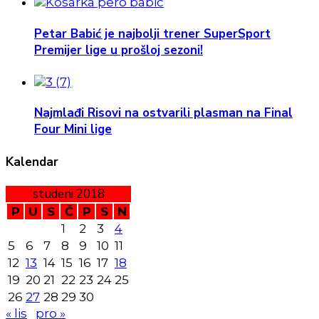
Petar Babić je najbolji trener SuperSport
Premijer lige u prošloj sezoni!
Najmlađi Risovi na ostvarili plasman na Final
Four Mini lige
Kalendar
studeni 2018
P
U
S
Č
P
S
N
1
2
3
4
5
6
7
8
9
10
11
12
13
14
15
16
17
18
19
20
21
22
23
24
25
26
27
28
29
30
« lis
pro »