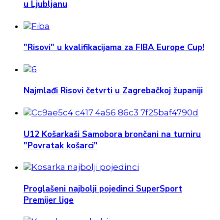
u Ljubljanu
"Risovi" u kvalifikacijama za FIBA Europe Cup!
Najmlađi Risovi četvrti u Zagrebačkoj županiji
U12 Košarkaši Samobora brončani na turniru
"Povratak košarci"
Proglašeni najbolji pojedinci SuperSport
Premijer lige