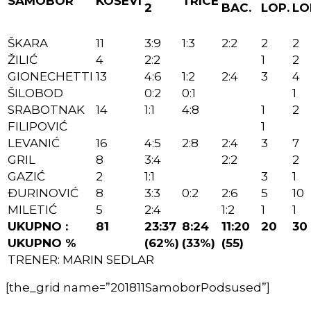
SAMOBOR
KOŠEVI
TRICE
2
BAC.
LOP.
LO
ŠKARA
11
3:9
1:3
2:2
2
2
ŽILIĆ
4
2:2
1
2
GIONECHETTI
13
4:6
1:2
2:4
3
4
ŠILOBOD
0:2
0:1
1
SRABOTNAK
14
1:1
4:8
1
2
FILIPOVIĆ
1
LEVANIĆ
16
4:5
2:8
2:4
3
7
GRIL
8
3:4
2:2
2
GAZIĆ
2
1:1
3
1
ĐURINOVIĆ
8
3:3
0:2
2:6
5
10
MILETIĆ
5
2:4
1:2
1
1
UKUPNO :
81
23:37
8:24
11:20
20
30
UKUPNO %
(62%)
(33%)
(55)
TRENER: MARIN SEDLAR
[the_grid name=”201811SamoborPodsused”]