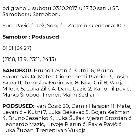
odigrano u subotu 03.10.2017. u 17,30 sati u SD
Samobor u Samoboru.
Suci: Pavičić, Jež, Šonjić – Zagreb. Gledaoca: 100.
Samobor : Podsused
81:51 (34:27)
(21:18, 13:9, 23:11, 24:13)
SAMOBOR:
Bruno Levanić-Kutni 16, Bruno
Srabotnak 14, Mateo Gionechetti-Prahin 13, Josip
Škara 11, Tomislav Đurinović 8, Niko Gril 8, Vanja
Miletić 5, Luka Žilić 4, Dario Gazić 2, Karlo Filipović,
Marko Šilobod; Trener: Marin Sedlar
PODSUSED
: Ivan Ćosić 20, Damir Harapin 11, Matej
Levanić – Kutni 7, Luka Bekavac 5, Bojan Kežman
4, Bruno Jesenko 4, Luka Šušak, Vjeran Grozdanić,
Leonardo Mazić, Hrvoje Planinić, Pavle Pavičić,
Luka Župan; Trener: Ivan Vukoja