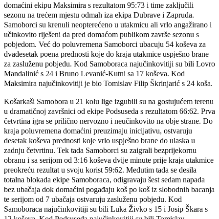
domaćini ekipu Maksimira s rezultatom 95:73 i time zaključili
sezonu na trećem mjestu odmah iza ekipa Dubrave i Zapruđa.
Samoborci su krenuli neopterećeno u utakmicu ali vrlo angažirano i
učinkovito riješeni da pred domaćom publikom završe sezonu s
pobjedom. Već do poluvremena Samoborci ubacuju 54 koševa za
dvadesetak poena prednosti koje do kraja utakmice uspješno brane
za zasluženu pobjedu. Kod Samoboraca najučinkovitiji su bili Lovro
Mandalinić s 24 i Bruno Levanić-Kutni sa 17 koševa. Kod
Maksimira najučinkovitiji je bio Tomislav Filip Škrinjarić s 24 koša.
Košarkaši Samobora u 21 kolu lige izgubili su na gostujućem terenu
u dramatičnoj završnici od ekipe Podsuseda s rezultatom 66:62. Prva
četvrtina igra se prilično nervozno i neučinkovito na obje strane. Do
kraja poluvremena domaćini preuzimaju inicijativu, ostvaruju
desetak koševa prednosti koje vrlo uspješno brane do ulaska u
zadnju četvrtinu. Tek tada Samoborci su zaigrali bezprijekornu
obranu i sa serijom od 3:16 koševa dvije minute prije kraja utakmice
preokreću rezultat u svoju korist 59:62. Međutim tada se desila
totalna blokada ekipe Samoboraca, odigravaju šest sedam napada
bez ubačaja dok domaćini pogađaju koš po koš iz slobodnih bacanja
te serijom od 7 ubačaja ostvaruju zasluženu pobjedu. Kod
Samoboraca najučinkovitiji su bili Luka Živko s 15 i Josip Škara s
12 koševa. Kod Podsuseda najučinkovitiji su bili Tomislav