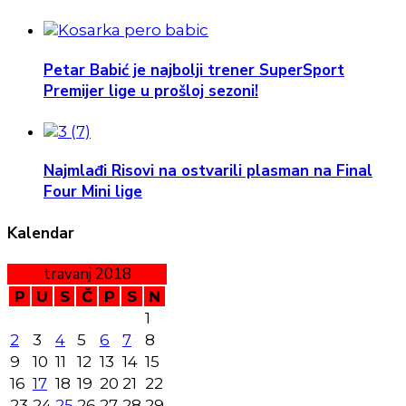
Petar Babić je najbolji trener SuperSport
Premijer lige u prošloj sezoni!
Najmlađi Risovi na ostvarili plasman na Final
Four Mini lige
Kalendar
travanj 2018
P
U
S
Č
P
S
N
1
2
3
4
5
6
7
8
9
10
11
12
13
14
15
16
17
18
19
20
21
22
23
24
25
26
27
28
29