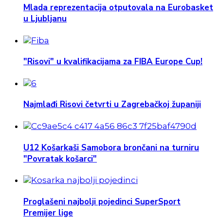
Mlada reprezentacija otputovala na Eurobasket
u Ljubljanu
"Risovi" u kvalifikacijama za FIBA Europe Cup!
Najmlađi Risovi četvrti u Zagrebačkoj županiji
U12 Košarkaši Samobora brončani na turniru
"Povratak košarci"
Proglašeni najbolji pojedinci SuperSport
Premijer lige