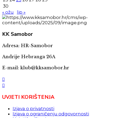
30
« ožu
lip »
KK
Samobor
Adresa: HR-Samobor
Andrije Hebranga 26A
E-mail: klub@kksamobor.hr
UVJETI KORIŠTENJA
Izjava o privatnosti
Izjava o ograničenju odgovornosti