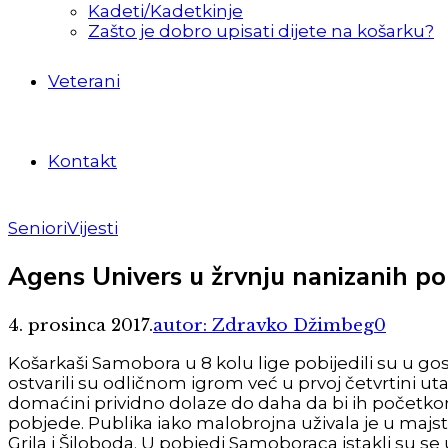
Kadeti/Kadetkinje
Zašto je dobro upisati dijete na košarku?
Veterani
Kontakt
Seniori
Vijesti
Agens Univers u žrvnju nanizanih 
4. prosinca 2017.
autor: Zdravko Džimbeg
0
Košarkaši Samobora u 8 kolu lige pobijedili su u go
ostvarili su odličnom igrom već u prvoj četvrtini 
domaćini prividno dolaze do daha da bi ih početk
pobjede. Publika iako malobrojna uživala je u majs
Grila i Šiloboda. U pobjedi Samoboraca istakli su se