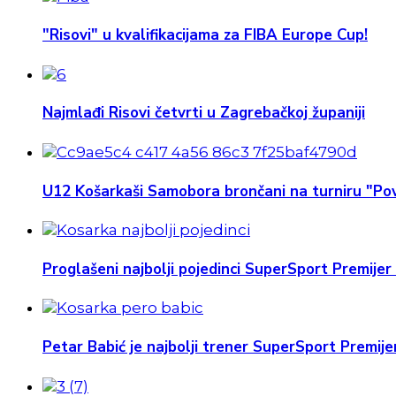
"Risovi" u kvalifikacijama za FIBA Europe Cup!
Najmlađi Risovi četvrti u Zagrebačkoj županiji
U12 Košarkaši Samobora brončani na turniru "Pov
Proglašeni najbolji pojedinci SuperSport Premijer 
Petar Babić je najbolji trener SuperSport Premijer