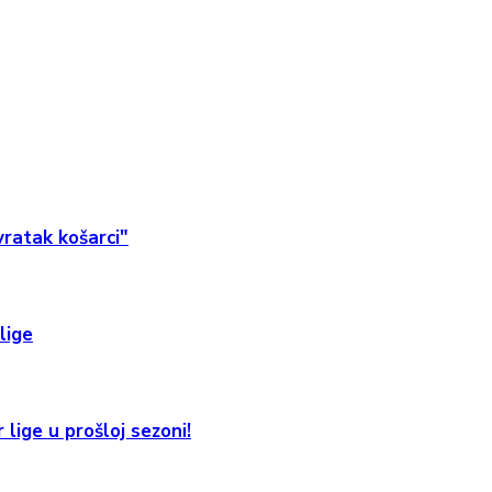
ratak košarci"
lige
 lige u prošloj sezoni!