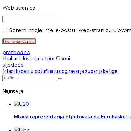
Web stranica
Spremi moje ime, e-poštu i web-stranicu u ovo
Komentar članka
prethodno
Hrabar i dostojan otpor Ciboni
sljedeće
Mlađi kadeti u polufinalu dogiravanja županijske lige
Najnovije
Mlada reprezentacija otputovala na Eurobasket u