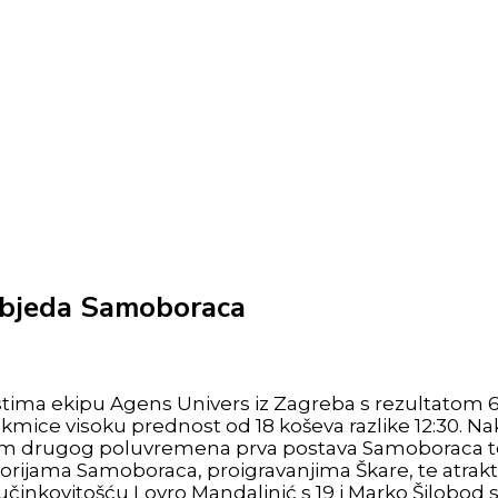
pobjeda Samoboraca
stima ekipu Agens Univers iz Zagreba s rezultatom 61:
utakmice visoku prednost od 18 koševa razlike 12:30.
om drugog poluvremena prva postava Samoboraca tota
torijama Samoboraca, proigravanjima Škare, te atrak
 učinkovitošću Lovro Mandalinić s 19 i Marko Šilobod s