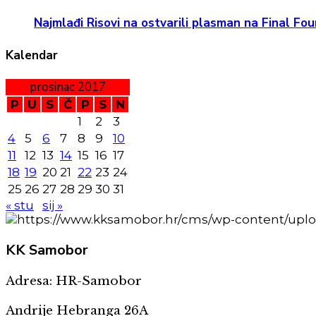
Najmlađi Risovi na ostvarili plasman na Final Four
Kalendar
prosinac 2017
P
U
S
Č
P
S
N
1
2
3
4
5
6
7
8
9
10
11
12
13
14
15
16
17
18
19
20
21
22
23
24
25
26
27
28
29
30
31
« stu
sij »
KK
Samobor
Adresa: HR-Samobor
Andrije Hebranga 26A