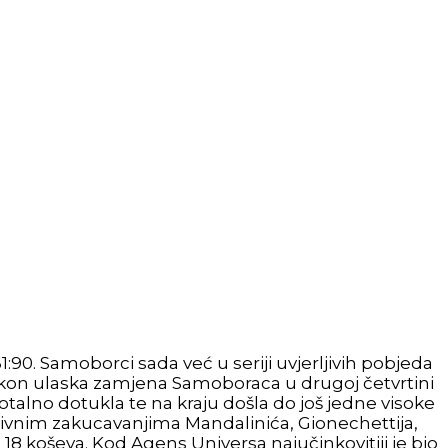
90. Samoborci sada već u seriji uvjerljivih pobjeda
 Nakon ulaska zamjena Samoboraca u drugoj četvrtini
lno dotukla te na kraju došla do još jedne visoke
tivnim zakucavanjima Mandalinića, Gionechettija,
 18 koševa. Kod Agens Universa najučinkovitiji je bio