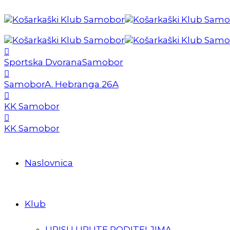
Sportska Dvorana
Samobor
Samobor
A. Hebranga 26A
KK Samobor
KK Samobor
Naslovnica
Klub
UPISI I UPUTE RODITELJIMA