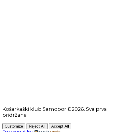
Uvjeti korištenja
Zaštita osobnih podataka
Impressum
KORISNIČKE STRANICE
Škola košarke
Zašto je dobro upisati dijete na košarku?
Pravila i igralište
Rječnik košarkaških pojmova
Seniori
Košarkaški klub Samobor ©2026. Sva prva
pridržana
Customize
Reject All
Accept All