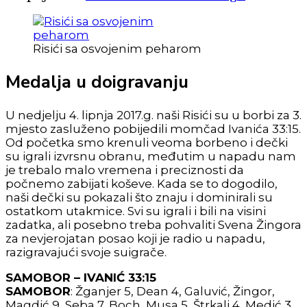
Risići sa osvojenim peharom
Medalja u doigravanju
U nedjelju 4. lipnja 2017.g. naši Risići su u borbi za 3.
mjesto zasluženo pobijedili momčad Ivanića 33:15.
Od početka smo krenuli veoma borbeno i dečki
su igrali izvrsnu obranu, međutim u napadu nam
je trebalo malo vremena i preciznosti da
počnemo zabijati koševe. Kada se to dogodilo,
naši dečki su pokazali što znaju i dominirali su
ostatkom utakmice. Svi su igrali i bili na visini
zadatka, ali posebno treba pohvaliti Svena Žingora
za nevjerojatan posao koji je radio u napadu,
razigravajući svoje suigrače.
SAMOBOR – IVANIĆ 33:15
SAMOBOR
: Žganjer 5, Dean 4, Galuvić, Žingor,
Magdić 9, Seba 7, Boch, Musa 5, Štrkalj 4, Medić 3.