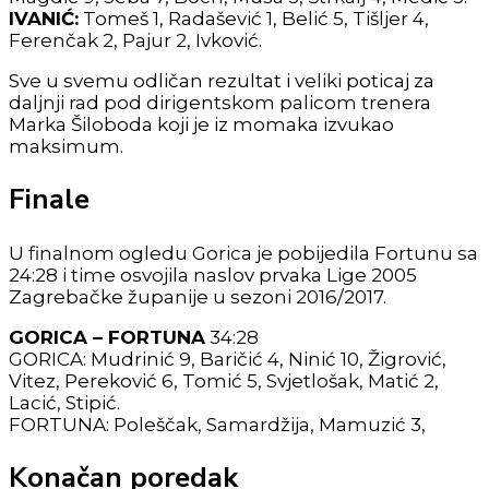
IVANIĆ:
Tomeš 1, Radašević 1, Belić 5, Tišljer 4,
Ferenčak 2, Pajur 2, Ivković.
Sve u svemu odličan rezultat i veliki poticaj za
daljnji rad pod dirigentskom palicom trenera
Marka Šiloboda koji je iz momaka izvukao
maksimum.
Finale
U finalnom ogledu Gorica je pobijedila Fortunu sa
24:28 i time osvojila naslov prvaka Lige 2005
Zagrebačke županije u sezoni 2016/2017.
GORICA – FORTUNA
34:28
GORICA: Mudrinić 9, Baričić 4, Ninić 10, Žigrović,
Vitez, Pereković 6, Tomić 5, Svjetlošak, Matić 2,
Lacić, Stipić.
FORTUNA: Poleščak, Samardžija, Mamuzić 3,
Konačan poredak