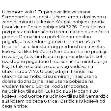
U osmom kolu 1. Županijske lige veterana
Samoborci su na gostujućem terenu doslovno u
zadnjoj minuti utakmice iščupali pobjedu protiv
favorizirane Gorice pobijedivši 72:76. Gorici je ovo
prvi poraz na domaćem terenu nakon punih četiri
godine. Domaćini su počeli fenomenalno
pogađajući zaredom gotovo bez promašaja 16
trica i bili su u konstantnoj prednosti od desetak
koševa razlike. Međutim Samoborci se ne predaju
i u zadnjoj četvrtini kada im je proradio šut s četiri
uzastopno pogođene trice konačno minutu prije
kraja utakmice dolaze do prvog vodstva na
utakmici od 71:72. U posljednjim trenucima
utakmice Samoborci su smireniji i zasluženo
dolaze do značajne i zaslužene pobjede na
vrućem terenu Gorice. Kod Samoboraca
najučinkovitiji su bili Lukačić s 23 i Močan s 20
koševa. Kod Gorice najučinkovitiji su bili Samardžić
s 21 košem od čega 6 trica i Baričić s 19 koševa od
čega 4 trice.