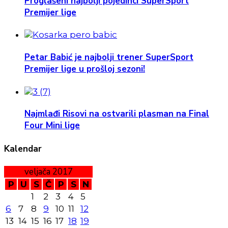
Proglašeni najbolji pojedinci SuperSport
Premijer lige
Petar Babić je najbolji trener SuperSport
Premijer lige u prošloj sezoni!
Najmlađi Risovi na ostvarili plasman na Final
Four Mini lige
Kalendar
veljača 2017
P
U
S
Č
P
S
N
1
2
3
4
5
6
7
8
9
10
11
12
13
14
15
16
17
18
19