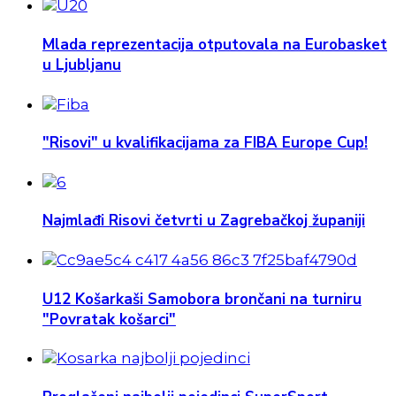
Mlada reprezentacija otputovala na Eurobasket
u Ljubljanu
"Risovi" u kvalifikacijama za FIBA Europe Cup!
Najmlađi Risovi četvrti u Zagrebačkoj županiji
U12 Košarkaši Samobora brončani na turniru
"Povratak košarci"