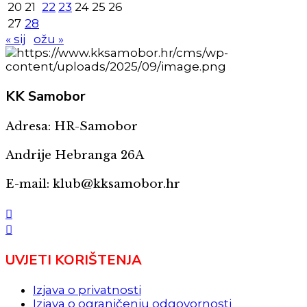
20
21
22
23
24
25
26
27
28
« sij
ožu »
KK
Samobor
Adresa: HR-Samobor
Andrije Hebranga 26A
E-mail: klub@kksamobor.hr
UVJETI KORIŠTENJA
Izjava o privatnosti
Izjava o ograničenju odgovornosti