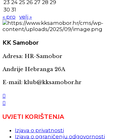
23
24
25
26
27
28
29
30
31
« pro
velj »
KK
Samobor
Adresa: HR-Samobor
Andrije Hebranga 26A
E-mail: klub@kksamobor.hr
UVJETI KORIŠTENJA
Izjava o privatnosti
Izjava o ograničenju odgovornosti