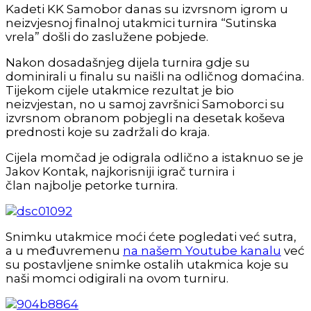
Kadeti KK Samobor danas su izvrsnom igrom u
neizvjesnoj finalnoj utakmici turnira “Sutinska
vrela” došli do zaslužene pobjede.
Nakon dosadašnjeg dijela turnira gdje su
dominirali u finalu su naišli na odličnog domaćina.
Tijekom cijele utakmice rezultat je bio
neizvjestan, no u samoj završnici Samoborci su
izvrsnom obranom pobjegli na desetak koševa
prednosti koje su zadržali do kraja.
Cijela momčad je odigrala odlično a istaknuo se je
Jakov Kontak, najkorisniji igrač turnira i
član najbolje petorke turnira.
Snimku utakmice moći ćete pogledati već sutra,
a u međuvremenu
na našem Youtube kanalu
već
su postavljene snimke ostalih utakmica koje su
naši momci odigirali na ovom turniru.