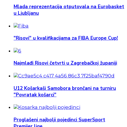
Mlada reprezentacija otputovala na Eurobasket
u Ljubljanu
"Risovi" u kvalifikacijama za FIBA Europe Cup!
Najmlađi Risovi četvrti u Zagrebačkoj županiji
U12 Košarkaši Samobora brončani na turniru
"Povratak košarci"
Proglašeni najbolji pojedinci SuperSport
Premijer lige