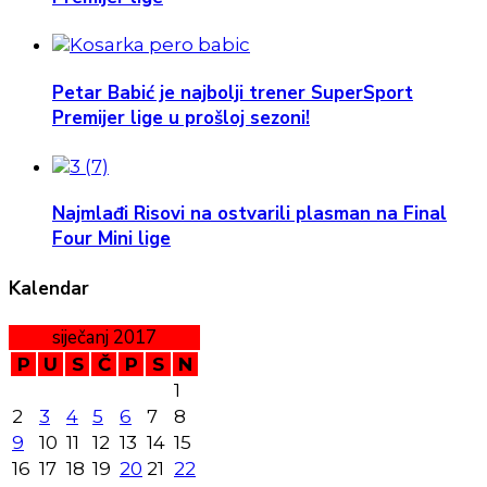
Petar Babić je najbolji trener SuperSport
Premijer lige u prošloj sezoni!
Najmlađi Risovi na ostvarili plasman na Final
Four Mini lige
Kalendar
siječanj 2017
P
U
S
Č
P
S
N
1
2
3
4
5
6
7
8
9
10
11
12
13
14
15
16
17
18
19
20
21
22