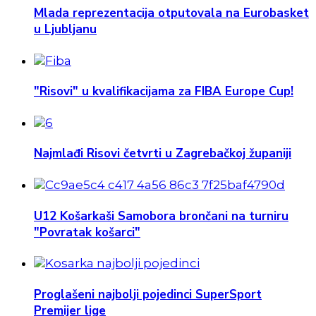
Mlada reprezentacija otputovala na Eurobasket
u Ljubljanu
"Risovi" u kvalifikacijama za FIBA Europe Cup!
Najmlađi Risovi četvrti u Zagrebačkoj županiji
U12 Košarkaši Samobora brončani na turniru
"Povratak košarci"
Proglašeni najbolji pojedinci SuperSport
Premijer lige