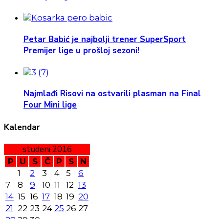
Petar Babić je najbolji trener SuperSport
Premijer lige u prošloj sezoni!
Najmlađi Risovi na ostvarili plasman na Final
Four Mini lige
Kalendar
studeni 2016
P
U
S
Č
P
S
N
1
2
3
4
5
6
7
8
9
10
11
12
13
14
15
16
17
18
19
20
21
22
23
24
25
26
27