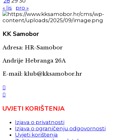
28
29
30
« lis
pro »
KK
Samobor
Adresa: HR-Samobor
Andrije Hebranga 26A
E-mail: klub@kksamobor.hr
UVJETI KORIŠTENJA
Izjava o privatnosti
Izjava o ograničenju odgovornosti
Uvjeti korištenja