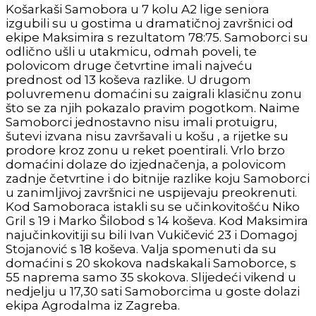
Košarkaši Samobora u 7 kolu A2 lige seniora
izgubili su u gostima u dramatičnoj završnici od
ekipe Maksimira s rezultatom 78:75. Samoborci su
odlično ušli u utakmicu, odmah poveli, te
polovicom druge četvrtine imali najveću
prednost od 13 koševa razlike. U drugom
poluvremenu domaćini su zaigrali klasičnu zonu
što se za njih pokazalo pravim pogotkom. Naime
Samoborci jednostavno nisu imali protuigru,
šutevi izvana nisu završavali u košu , a rijetke su
prodore kroz zonu u reket poentirali. Vrlo brzo
domaćini dolaze do izjednačenja, a polovicom
zadnje četvrtine i do bitnije razlike koju Samoborci
u zanimljivoj završnici ne uspijevaju preokrenuti.
Kod Samoboraca istakli su se učinkovitošću Niko
Gril s 19 i Marko Šilobod s 14 koševa. Kod Maksimira
najučinkovitiji su bili Ivan Vukičević 23 i Domagoj
Stojanović s 18 koševa. Valja spomenuti da su
domaćini s 20 skokova nadskakali Samoborce, s
55 naprema samo 35 skokova. Slijedeći vikend u
nedjelju u 17,30 sati Samoborcima u goste dolazi
ekipa Agrodalma iz Zagreba.