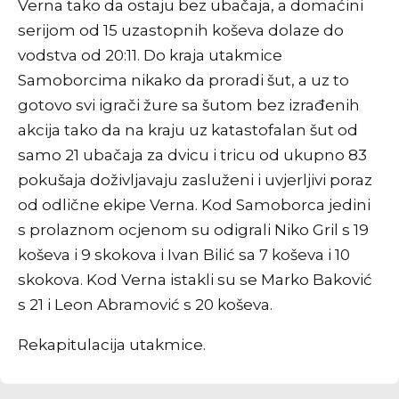
Verna tako da ostaju bez ubačaja, a domaćini
serijom od 15 uzastopnih koševa dolaze do
vodstva od 20:11. Do kraja utakmice
Samoborcima nikako da proradi šut, a uz to
gotovo svi igrači žure sa šutom bez izrađenih
akcija tako da na kraju uz katastofalan šut od
samo 21 ubačaja za dvicu i tricu od ukupno 83
pokušaja doživljavaju zasluženi i uvjerljivi poraz
od odlične ekipe Verna. Kod Samoborca jedini
s prolaznom ocjenom su odigrali Niko Gril s 19
koševa i 9 skokova i Ivan Bilić sa 7 koševa i 10
skokova. Kod Verna istakli su se Marko Baković
s 21 i Leon Abramović s 20 koševa.
Rekapitulacija utakmice.