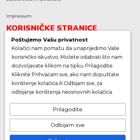
Impressum
KORISNIČKE STRANICE
Poštujemo Vašu privatnost
Kolačići nam pomažu da unaprijedimo Vaše
Škola košarke
korisničko iskustvo. Možete odabrati što nam
dozvoljavate klikom na tipku Prilagodite.
Zašto je dobro upisati dijete na košarku?
Kliknite Prihvaćam sve, ako nam dopuštate
korištenje kolačića ili Odbijam sve, za
Pravila i igralište
odbijanje korištenja neosnovnih kolačića.
Rječnik košarkaških pojmova
Prilagodite
Seniori
Odbijam sve