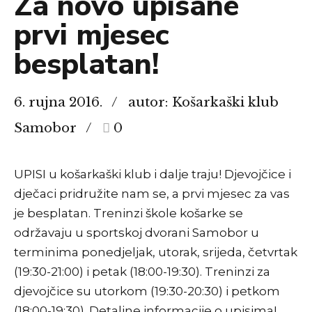
Za novo upisane
prvi mjesec
besplatan!
6. rujna 2016.
autor: Košarkaški klub
Samobor
0
UPISI u košarkaški klub i dalje traju! Djevojčice i
dječaci pridružite nam se, a prvi mjesec za vas
je besplatan. Treninzi škole košarke se
održavaju u sportskoj dvorani Samobor u
terminima ponedjeljak, utorak, srijeda, četvrtak
(19:30-21:00) i petak (18:00-19:30). Treninzi za
djevojčice su utorkom (19:30-20:30) i petkom
(18:00-19:30). Detaljne informacije o upisima!