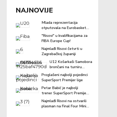
NAJNOVIJE
Mlada reprezentacija
otputovala na Eurobasket u
Ljubljanu
"Risovi" u kvalifikacijama za
FIBA Europe Cup!
Najmlađi Risovi četvrti u
Zagrebačkoj županiji
U12 Košarkaši Samobora
brončani na turniru
"Povratak košarci"
Proglašeni najbolji pojedinci
SuperSport Premijer lige
Petar Babić je najbolji
trener SuperSport Premijer
lige u prošloj sezoni!
Najmlađi Risovi na ostvarili
plasman na Final Four Mini
lige