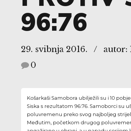
96:76
29. svibnja 2016.
autor:
0
Košarkaši Samobora ubilježili su i 10 pobje
Siska s rezultatom 96:76. Samoborci su u
poluvremenu preko svog najboljeg strijelca
Međutim, početkom drugog poluvremena 
angažirano u obrani, a u napadu serijom 