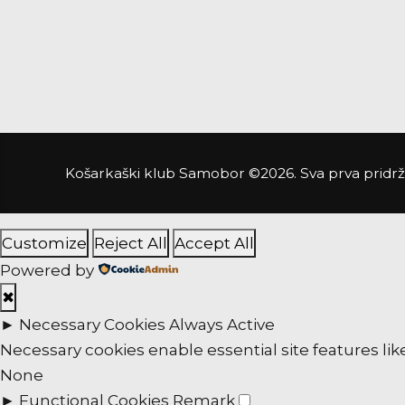
Košarkaški klub Samobor ©2026. Sva prva pridr
Customize
Reject All
Accept All
Powered by
✖
►
Necessary Cookies
Always Active
Necessary cookies enable essential site features li
None
►
Functional Cookies
Remark