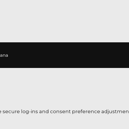
Impressum
žana
ke secure log-ins and consent preference adjustment