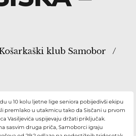
 Košarkaški klub Samobor
du u 10 kolu ljetne lige seniora pobijedivši ekipu
šli premlako u utakmicu tako da Sisčani u prvom
 Vasiljevića uspijevaju držati priključak.
sasvim druga priča, Samoborci igraju
koševa od 29:2 odlaze na nedostižnih tridesetak