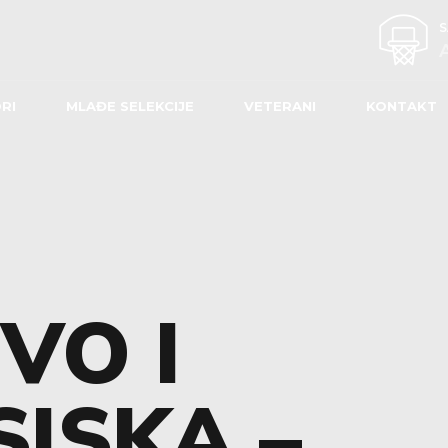
RI
MLAĐE SELEKCIJE
VETERANI
KONTAKT
VO I
SISKA –