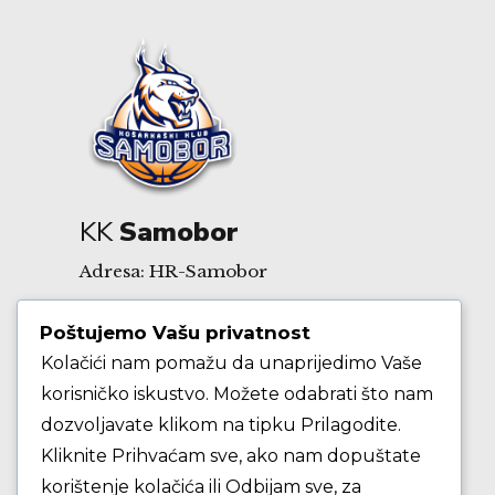
KK
Samobor
Adresa: HR-Samobor
Poštujemo Vašu privatnost
Andrije Hebranga 26A
Kolačići nam pomažu da unaprijedimo Vaše
korisničko iskustvo. Možete odabrati što nam
E-mail: klub@kksamobor.hr
dozvoljavate klikom na tipku Prilagodite.
Kliknite Prihvaćam sve, ako nam dopuštate
korištenje kolačića ili Odbijam sve, za