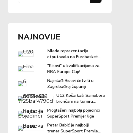
NAJNOVIJE
Mlada reprezentacija
otputovala na Eurobasket u
Ljubljanu
"Risovi" u kvalifikacijama za
FIBA Europe Cup!
Najmlađi Risovi četvrti u
Zagrebačkoj županiji
U12 Košarkaši Samobora
brončani na turniru
"Povratak košarci"
Proglašeni najbolji pojedinci
SuperSport Premijer lige
Petar Babić je najbolji
trener SuperSport Premijer