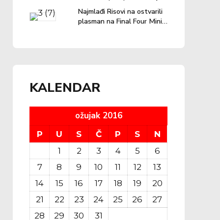
lige u prošloj sezoni!
Najmlađi Risovi na ostvarili
plasman na Final Four Mini
lige
KALENDAR
ožujak 2016
P
U
S
Č
P
S
N
1
2
3
4
5
6
7
8
9
10
11
12
13
14
15
16
17
18
19
20
21
22
23
24
25
26
27
28
29
30
31