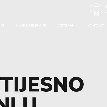
RI
MLAĐE SELEKCIJE
VETERANI
KONTAKT
 TIJESNO
I U