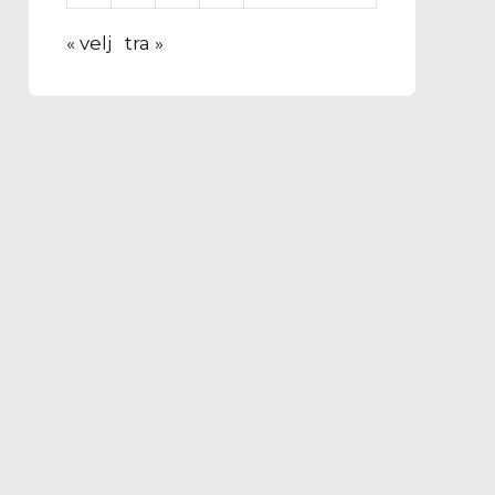
« velj
tra »