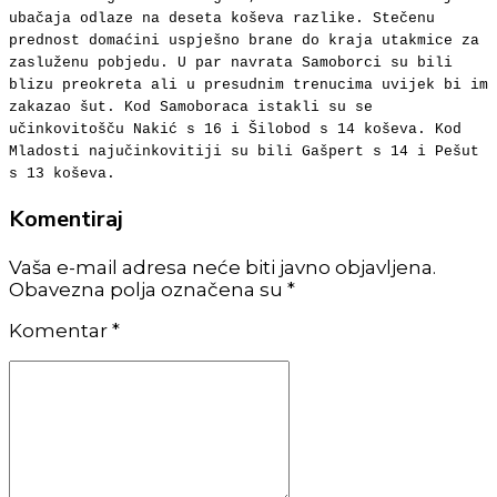
ubačaja odlaze na deseta koševa razlike. Stečenu
prednost domaćini uspješno brane do kraja utakmice za
zasluženu pobjedu. U par navrata Samoborci su bili
blizu preokreta ali u presudnim trenucima uvijek bi im
zakazao šut. Kod Samoboraca istakli su se
učinkovitošču Nakić s 16 i Šilobod s 14 koševa. Kod
Mladosti najučinkovitiji su bili Gašpert s 14 i Pešut
s 13 koševa.
Komentiraj
Vaša e-mail adresa neće biti javno objavljena.
Obavezna polja označena su *
Komentar
*