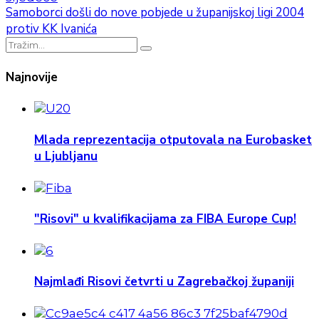
Samoborci došli do nove pobjede u županijskoj ligi 2004
protiv KK Ivanića
Najnovije
Mlada reprezentacija otputovala na Eurobasket
u Ljubljanu
"Risovi" u kvalifikacijama za FIBA Europe Cup!
Najmlađi Risovi četvrti u Zagrebačkoj županiji