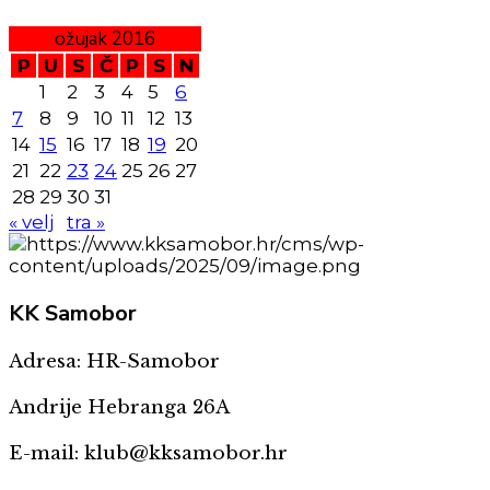
ožujak 2016
P
U
S
Č
P
S
N
1
2
3
4
5
6
7
8
9
10
11
12
13
14
15
16
17
18
19
20
21
22
23
24
25
26
27
28
29
30
31
« velj
tra »
KK
Samobor
Adresa: HR-Samobor
Andrije Hebranga 26A
E-mail: klub@kksamobor.hr