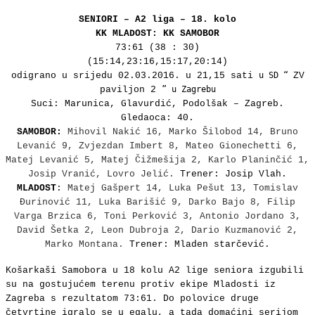
SENIORI – A2 liga – 18. kolo
KK MLADOST: KK SAMOBOR
73:61 (38 : 30)
(15:14,23:16,15:17,20:14)
odigrano u srijedu 02.03.2016. u 21,15 sati
u SD “
ZV
paviljon 2
” u Zagrebu
Suci: Marunica, Glavurdić, Podolšak – Zagreb.
Gledaoca: 40.
SAMOBOR:
Mihovil Nakić 16, Marko Šilobod 14, Bruno
Levanić 9, Zvjezdan Imbert 8, Mateo Gionechetti 6,
Matej Levanić 5, Matej Čižmešija 2, Karlo Planinčić 1,
Josip Vranić, Lovro Jelić.
Trener: Josip Vlah.
MLADOST
:
Matej Gašpert 14, Luka Pešut 13, Tomislav
Đurinović 11, Luka Barišić 9, Darko Bajo 8, Filip
Varga Brzica 6, Toni Perković 3, Antonio Jordano 3,
David Šetka 2, Leon Dubroja 2, Dario Kuzmanović 2,
Marko Montana.
Trener: Mladen starčević.
Košarkaši Samobora u 18 kolu A2 lige seniora izgubili
su na gostujućem terenu protiv ekipe Mladosti iz
Zagreba s rezultatom 73:61. Do polovice druge
četvrtine igralo se u egalu, a tada domaćini serijom