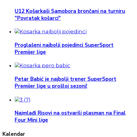
U12 Košarkaši Samobora brončani na turniru
"Povratak košarci"
Proglašeni najbolji pojedinci SuperSport
Premijer lige
Petar Babić je najbolji trener SuperSport
Premijer lige u prošloj sezoni!
Najmlađi Risovi na ostvarili plasman na Final
Four Mini lige
Kalendar