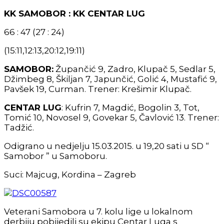
KK SAMOBOR : KK CENTAR LUG
66 : 47 (27 : 24)
(15:11,12:13,20:12,19:11)
SAMOBOR:
Župančić 9, Zadro, Klupač 5, Sedlar 5,
Džimbeg 8, Škiljan 7, Japunčić, Golić 4, Mustafić 9,
Pavšek 19, Curman. Trener: Krešimir Klupač.
CENTAR LUG
: Kufrin 7, Magdić, Bogolin 3, Tot,
Tomić 10, Novosel 9, Govekar 5, Čavlović 13. Trener:
Tadžić.
Odigrano u nedjelju 15.03.2015. u 19,20 sati u SD “
Samobor ” u Samoboru.
Suci: Majcug, Kordina – Zagreb
Veterani Samobora u 7. kolu lige u lokalnom
derbiju pobijedili su ekipu Centar Luga s