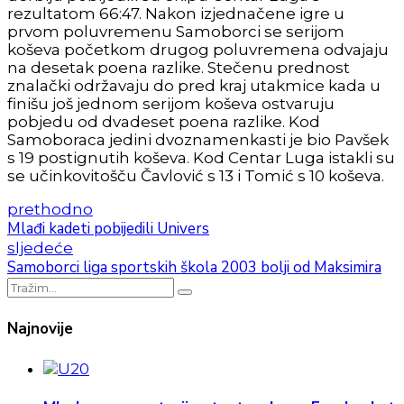
rezultatom 66:47. Nakon izjednačene igre u
prvom poluvremenu Samoborci se serijom
koševa početkom drugog poluvremena odvajaju
na desetak poena razlike. Stečenu prednost
znalački održavaju do pred kraj utakmice kada u
finišu još jednom serijom koševa ostvaruju
pobjedu od dvadeset poena razlike. Kod
Samoboraca jedini dvoznamenkasti je bio Pavšek
s 19 postignutih koševa. Kod Centar Luga istakli su
se učinkovitošču Čavlović s 13 i Tomić s 10 koševa.
prethodno
Mlađi kadeti pobijedili Univers
sljedeće
Samoborci liga sportskih škola 2003 bolji od Maksimira
Najnovije