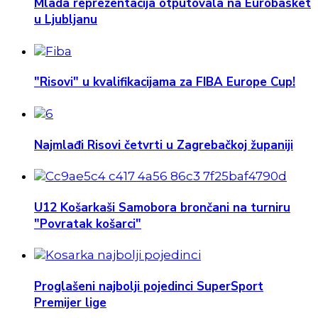
Mlada reprezentacija otputovala na Eurobasket
u Ljubljanu
"Risovi" u kvalifikacijama za FIBA Europe Cup!
Najmlađi Risovi četvrti u Zagrebačkoj županiji
U12 Košarkaši Samobora brončani na turniru
"Povratak košarci"
Proglašeni najbolji pojedinci SuperSport
Premijer lige