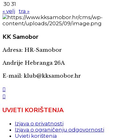
30
31
« velj
tra »
KK
Samobor
Adresa: HR-Samobor
Andrije Hebranga 26A
E-mail: klub@kksamobor.hr
UVJETI KORIŠTENJA
Izjava o privatnosti
Izjava o ograničenju odgovornosti
Uvjeti korištenja