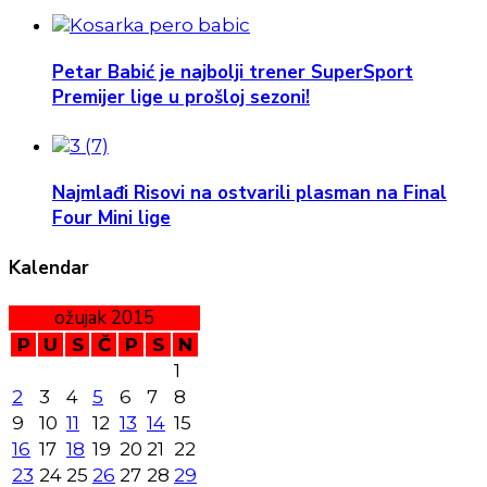
Petar Babić je najbolji trener SuperSport
Premijer lige u prošloj sezoni!
Najmlađi Risovi na ostvarili plasman na Final
Four Mini lige
Kalendar
ožujak 2015
P
U
S
Č
P
S
N
1
2
3
4
5
6
7
8
9
10
11
12
13
14
15
16
17
18
19
20
21
22
23
24
25
26
27
28
29