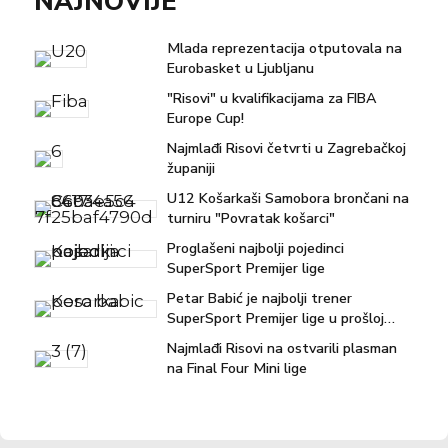
NAJNOVIJE
Mlada reprezentacija otputovala na
Eurobasket u Ljubljanu
"Risovi" u kvalifikacijama za FIBA
Europe Cup!
Najmlađi Risovi četvrti u Zagrebačkoj
županiji
U12 Košarkaši Samobora brončani na
turniru "Povratak košarci"
Proglašeni najbolji pojedinci
SuperSport Premijer lige
Petar Babić je najbolji trener
SuperSport Premijer lige u prošloj
sezoni!
Najmlađi Risovi na ostvarili plasman
na Final Four Mini lige