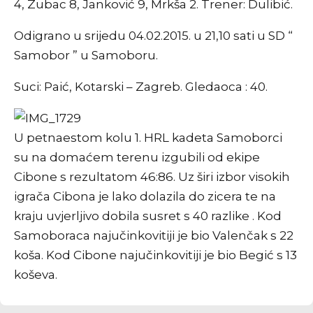
4, Zubac 8, Janković 9, Mrkša 2. Trener: Dulibić.
Odigrano u srijedu 04.02.2015. u 21,10 sati u SD “
Samobor ” u Samoboru.
Suci: Paić, Kotarski – Zagreb. Gledaoca : 40.
U petnaestom kolu 1. HRL kadeta Samoborci
su na domaćem terenu izgubili od ekipe
Cibone s rezultatom 46:86. Uz širi izbor visokih
igrača Cibona je lako dolazila do zicera te na
kraju uvjerljivo dobila susret s 40 razlike . Kod
Samoboraca najučinkovitiji je bio Valenčak s 22
koša. Kod Cibone najučinkovitiji je bio Begić s 13
koševa.