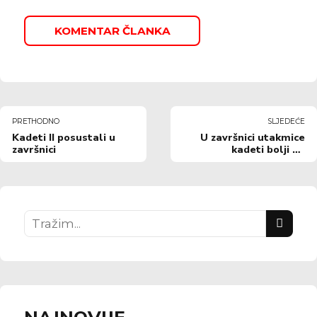
KOMENTAR ČLANKA
PRETHODNO
SLJEDEĆE
Kadeti II posustali u
U završnici utakmice
završnici
kadeti bolji od
Agrodalma