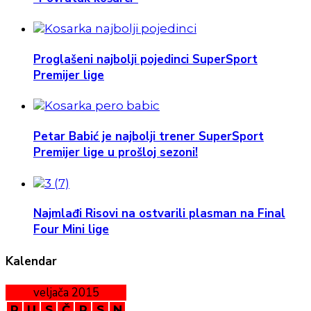
Proglašeni najbolji pojedinci SuperSport
Premijer lige
Petar Babić je najbolji trener SuperSport
Premijer lige u prošloj sezoni!
Najmlađi Risovi na ostvarili plasman na Final
Four Mini lige
Kalendar
veljača 2015
P
U
S
Č
P
S
N