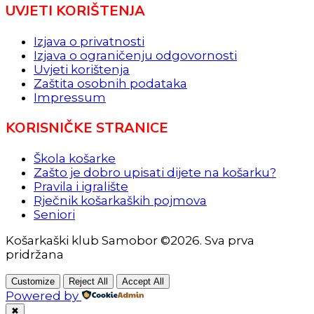
UVJETI KORIŠTENJA
Izjava o privatnosti
Izjava o ograničenju odgovornosti
Uvjeti korištenja
Zaštita osobnih podataka
Impressum
KORISNIČKE STRANICE
Škola košarke
Zašto je dobro upisati dijete na košarku?
Pravila i igralište
Rječnik košarkaških pojmova
Seniori
Košarkaški klub Samobor ©2026. Sva prva
pridržana
Customize
Reject All
Accept All
Powered by
✖