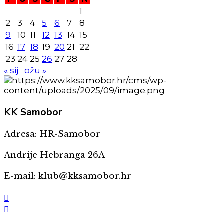
1
2
3
4
5
6
7
8
9
10
11
12
13
14
15
16
17
18
19
20
21
22
23
24
25
26
27
28
« sij
ožu »
KK
Samobor
Adresa: HR-Samobor
Andrije Hebranga 26A
E-mail: klub@kksamobor.hr