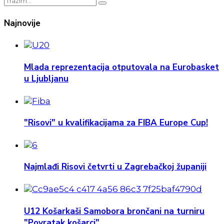
Najnovije
Mlada reprezentacija otputovala na Eurobasket
u Ljubljanu
"Risovi" u kvalifikacijama za FIBA Europe Cup!
Najmlađi Risovi četvrti u Zagrebačkoj županiji
U12 Košarkaši Samobora brončani na turniru
"Povratak košarci"