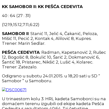
KK SAMOBOR II: KK PEŠĆA CEDEVITA
40 : 64 (27 : 31)
(12:19,15:12,7:11,6:22)
SAMOBOR II
: Stanić 11, Jelić 4, Čakanić, Peloza,
Mišić 11, Pecić 2, Kontak 4, Alilović 8, Kupres.
Trener: Marin Sedlar.
PEŠĆA CEDEVITA
: Radman, Kapetanović 2, Rušec
12, Bogošić 8, Bokulić 10, Šarić 2, Dokmanović 6,
Šantić 18, Pristarec, Nikšić 2, Lušić 4, Kolarec.
Trener: Zatezalo.
Odigrano u subotu 24.01.2015. u 18,20 sati u SD “
Samobor ” u Samoboru.
U trinaestom kolu 3. HRL kadeta Samoborci su na
domaćem terenu izgubili od ekipe kadeta Pešća
Cedevita s rezultatom 40:64. Tri četvrtine