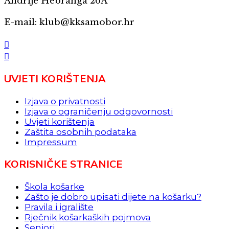
Andrije Hebranga 26A
E-mail: klub@kksamobor.hr
UVJETI KORIŠTENJA
Izjava o privatnosti
Izjava o ograničenju odgovornosti
Uvjeti korištenja
Zaštita osobnih podataka
Impressum
KORISNIČKE STRANICE
Škola košarke
Zašto je dobro upisati dijete na košarku?
Pravila i igralište
Rječnik košarkaških pojmova
Seniori