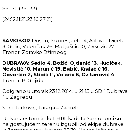
85 : 70 (35 : 33)
(24:12,11:21,23:16,27:21)
SAMOBOR
: Došen, Kupres, Jelić 4, Alilović, Iviček
3, Golić, Valenčak 26, Matijaščić 10, Živković 27.
Trener: Zdravko Džimbeg.
DUBRAVA
:
Sedlo 4, Božić, Ojdanić 13, Hudiček,
Nevistić 10, Marunić 19, Babić, Krajačić 16,
Govorčin 2, Stipić 11, Volarić 6, Cvitanović 4
.
Trener: B. Gnjidić.
Odigrano u utorak 23.12.2014. u 21,15 u SD “ Dubrava
” u Zagrebu
Suci: Jurković, Juraga – Zagreb
U dvanaestom kolu 1. HRL kadeta Samoborci su
na gostujućem terenu izgubili od ekipe dubrave