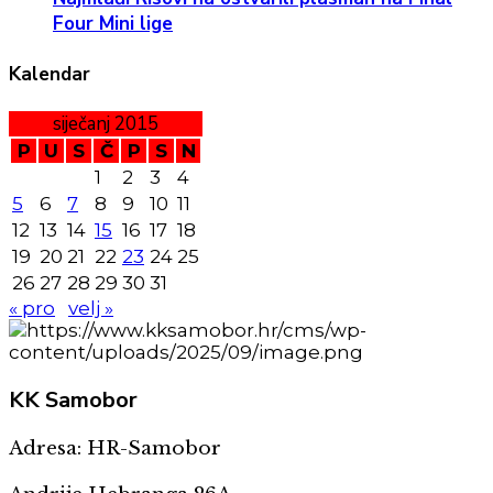
Four Mini lige
Kalendar
siječanj 2015
P
U
S
Č
P
S
N
1
2
3
4
5
6
7
8
9
10
11
12
13
14
15
16
17
18
19
20
21
22
23
24
25
26
27
28
29
30
31
« pro
velj »
KK
Samobor
Adresa: HR-Samobor