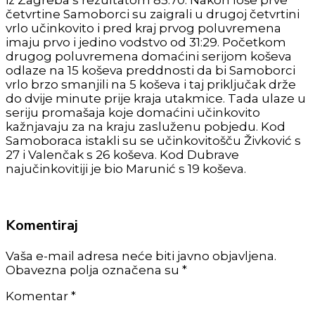
iz Zagreba s rezultatom 85:70. Nakon loše prve
četvrtine Samoborci su zaigrali u drugoj četvrtini
vrlo učinkovito i pred kraj prvog poluvremena
imaju prvo i jedino vodstvo od 31:29. Početkom
drugog poluvremena domaćini serijom koševa
odlaze na 15 koševa preddnosti da bi Samoborci
vrlo brzo smanjili na 5 koševa i taj priključak drže
do dvije minute prije kraja utakmice. Tada ulaze u
seriju promašaja koje domaćini učinkovito
kažnjavaju za na kraju zasluženu pobjedu. Kod
Samoboraca istakli su se učinkovitošču Živković s
27 i Valenčak s 26 koševa. Kod Dubrave
najučinkovitiji je bio Marunić s 19 koševa.
Komentiraj
Vaša e-mail adresa neće biti javno objavljena.
Obavezna polja označena su *
Komentar
*