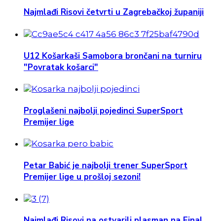
Najmlađi Risovi četvrti u Zagrebačkoj županiji
U12 Košarkaši Samobora brončani na turniru
"Povratak košarci"
Proglašeni najbolji pojedinci SuperSport
Premijer lige
Petar Babić je najbolji trener SuperSport
Premijer lige u prošloj sezoni!
Najmlađi Risovi na ostvarili plasman na Final