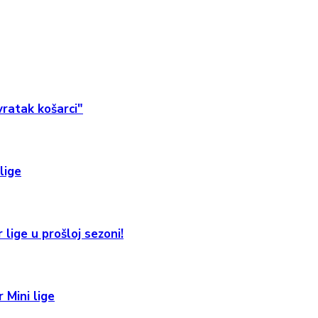
ratak košarci"
lige
 lige u prošloj sezoni!
 Mini lige