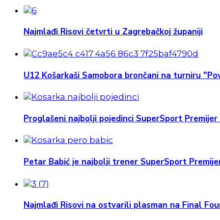
Najmlađi Risovi četvrti u Zagrebačkoj županiji
U12 Košarkaši Samobora brončani na turniru "Pov
Proglašeni najbolji pojedinci SuperSport Premijer 
Petar Babić je najbolji trener SuperSport Premijer
Najmlađi Risovi na ostvarili plasman na Final Four