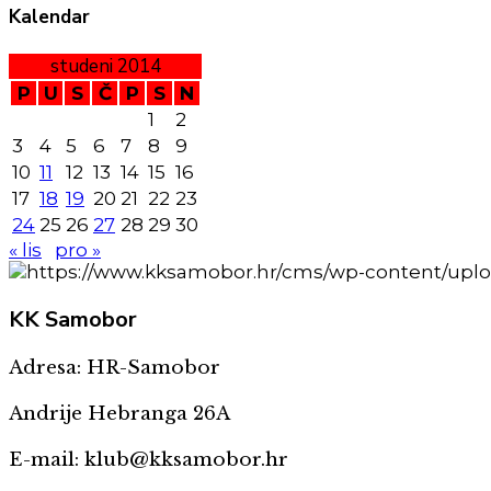
Kalendar
studeni 2014
P
U
S
Č
P
S
N
1
2
3
4
5
6
7
8
9
10
11
12
13
14
15
16
17
18
19
20
21
22
23
24
25
26
27
28
29
30
« lis
pro »
KK
Samobor
Adresa: HR-Samobor
Andrije Hebranga 26A
E-mail: klub@kksamobor.hr