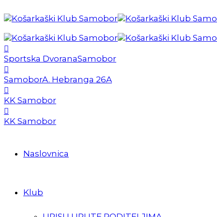
Sportska Dvorana
Samobor
Samobor
A. Hebranga 26A
KK Samobor
KK Samobor
Naslovnica
Klub
UPISI I UPUTE RODITELJIMA